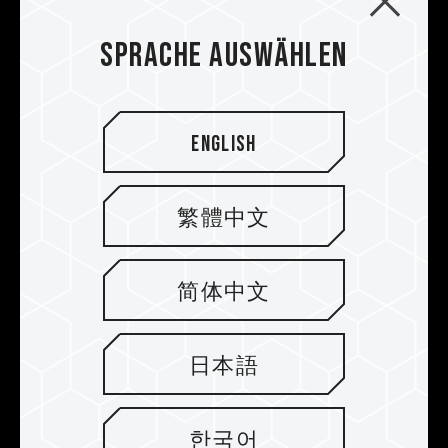
und Ihr Prozessor die entsprechenden
Korrosionsbeständigkeit verbessern und macht
Übertaktungstechnologien (XMP 2.0)
ihn nicht leitend. Außerdem kann der
Sprache auswählen
unterstützen; andernfalls erreicht der
supraleitende thermische Klebstoff den
Speicher eventuell nicht die angegebene
Gamingspeicher innerhalb der
Übertaktungsfrequenz.
Betriebstemperaturen halten.
TEAMGROUP-Speichermodule werden unter
English
normalen Spannungsbedingungen getestet.
Bei Problemen mit dem Prozessor oder dem
Motherboard wenden Sie sich bitte an den
繁體中文
jeweiligen Kundendienst des Prozessor- oder
Motherboard-Herstellers.
简体中文
日本語
한국어