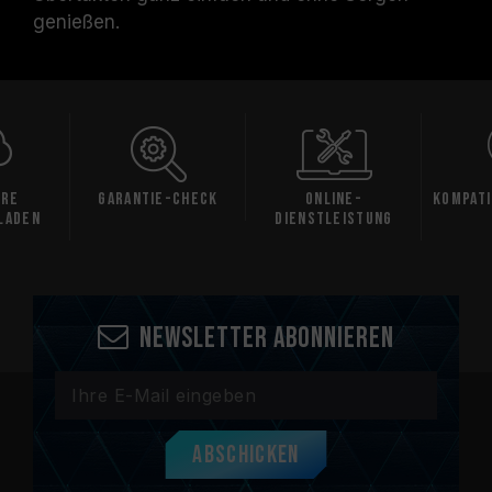
genießen.
are
Garantie-Check
Online-
Kompati
laden
Dienstleistung
Newsletter abonnieren
Abschicken