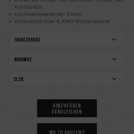
Kühlmoduls
Hochwärmeleitender Kleber
Unterstützt Intel & AMD Motherboards
Ausgewählte hochwertige IC
Unterstützt XMP2.0
Energiesparend mit ultra-niedriger
Arbeitsspannung
CAUTION
Eine vollständige Liste der kompatiblen
Plattformen finden Sie im Abschnitt
„Kompatibilitätsabfrage“
.
Bitte prüfen Sie vor dem Kauf von
Speicherprodukten die vom Motherboard-
Hinzufügen
Hersteller bereitgestellte QVL (Qualified
Vergleichen
Vendor List)-Kompatibilitätsliste.
Mischen Sie keine Speichermodule mit
unterschiedlichen Kapazitäten, Frequenzen,
Wo zu kaufen?