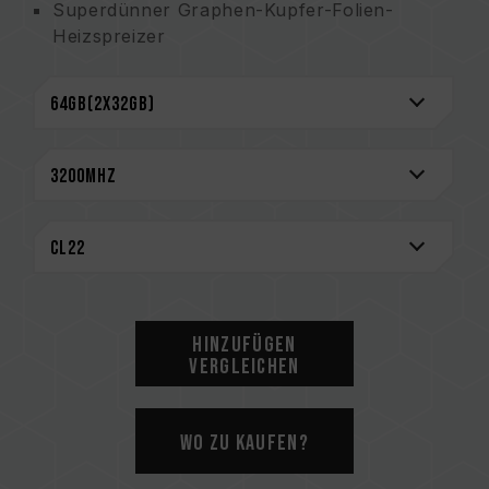
Superdünner Graphen-Kupfer-Folien-
Heizspreizer
Kompatibel mit Intel Core der 8. Generation
Intelligente Übertaktung
Lebenslange Garantie
CAUTION
Eine vollständige Liste der kompatiblen
Plattformen finden Sie im Abschnitt
„Kompatibilitätsabfrage“
.
Bitte prüfen Sie vor dem Kauf von
Speicherprodukten die vom Motherboard-
Hersteller bereitgestellte QVL (Qualified
Hinzufügen
Vendor List)-Kompatibilitätsliste.
Vergleichen
Mischen Sie keine Speichermodule mit
unterschiedlichen Kapazitäten, Frequenzen,
Marken oder Modellen. Jedes Speicherkit
Wo zu kaufen?
wird durch Kompatibilitätstests gepaart. Das