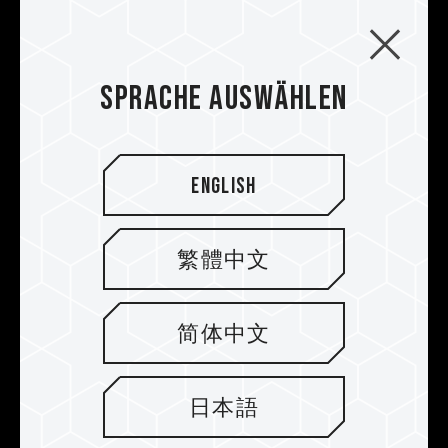
jede Gaming-Schlacht gewinnen können.
Speicher eventuell nicht die angegebene
Übertaktungsfrequenz.
TEAMGROUP-Speichermodule werden unter
Sprache auswählen
normalen Spannungsbedingungen getestet.
Bei Problemen mit dem Prozessor oder dem
Motherboard wenden Sie sich bitte an den
jeweiligen Kundendienst des Prozessor- oder
English
Motherboard-Herstellers.
繁體中文
简体中文
日本語
Superdünner Graphen-Kupfer-
Folien-Heizspreizer