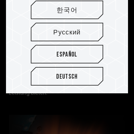
한국어
Nach dem Testen unzähliger verschiedener
Proportionen von Kombinationen aus Graphen
und Kupferfolie hat das F&E-Team von
Русский
TEAMGROUP schließlich einen speziellen
ultradünnen Graphen-Kupferfolien-
Heatspreader entwickelt. Lange und strenge
Español
Tests und Burn-in-Tests haben bewiesen, dass
er einen Kühlungseffekt von 6% bieten kann. In
einem geschlossenen Raum kann VULCAN die
Deutsch
Stabilität bei niedrigen Temperaturen
aufrechterhalten und gleichzeitig eine hohe
Leistung bieten
.