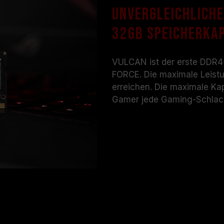
sich bitte an den jeweiligen Kunde
Unvergleichliche
Herstellers.
32GB Speicherka
VULCAN ist der erste DDR4
FORCE. Die maximale Leist
erreichen. Die maximale Kap
Gamer jede Gaming-Schlac