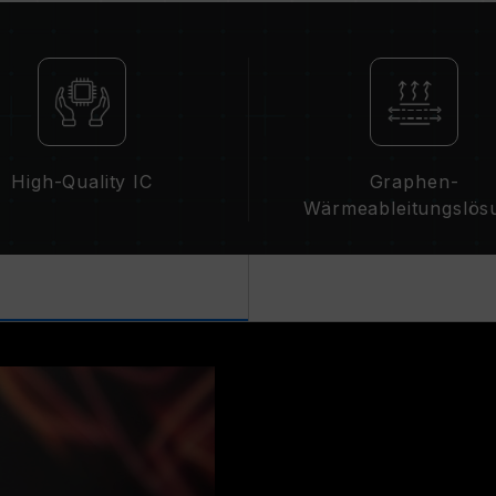
Die endgültige Betriebsfrequenz d
Einstellungen des Systems und der
Wenn XMP 2.0 (Intel) nicht aktiviert
Standardfrequenz (JEDEC-Standard)
Dies ist ein typisches Phänomen un
XMP 2.0 muss vom Benutzer manuel
können die angegebene Frequenz ni
High-Quality IC
Graphen-
Betriebsfrequenz von den Systemei
Wärmeableitungslös
Eine Übertaktung (wie z. B. die Akt
Teil des JEDEC-Standards und kann d
Übertaktung zur Instabilität des Sy
Standardeinstellungen zurück.
Die angegebene Frequenz des Speic
Frequenz. Sie wird jedoch nicht v
Vergewissern Sie sich, dass Ihr Mo
entsprechenden Übertaktungstechno
erreicht der Speicher eventuell ni
TEAMGROUP-Speichermodule werd
getestet. Bei Problemen mit dem 