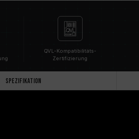
es Speichers hängt von den BIOS-
 Kompatibilität von Motherboard und CPU ab.
 ist, läuft der Speicher mit der SPD-
, z. B. DDR4-2133/2400 (oder niedriger).
d kein Produktfehler.
l aktiviert werden. Manche Hauptplatinen
cht erreichen, da die endgültige
QVL-Kompatibilitäts-
nstellungen abhängt.
ung
Zertifizierung
ivierung von XMP 2.0 Einstellungen) ist nicht
ie Systemstabilität beinträchtigen. Falls die
stems führt, kehren Sie bitte zu den BIOS-
Spezifikation
hermoduls ist die maximal erreichbare
on allen Systemen erreicht werden können.
therboard und Ihr Prozessor die
logien (XMP 2.0) unterstützen; andernfalls
cht die angegebene Übertaktungsfrequenz.
en unter normalen Spannungsbedingungen
Prozessor oder dem Motherboard wenden Sie