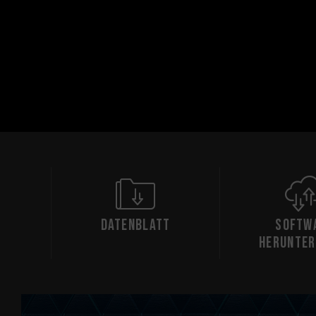
Datenblatt
Softw
herunter