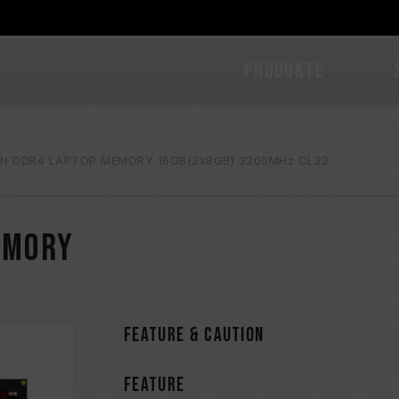
PRODUKTE
N DDR4 LAPTOP MEMORY 16GB(2x8GB) 3200MHz CL22
EMORY
FEATURE & CAUTION
FEATURE