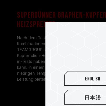
Superdünner Graphen-Kupfer
Heizspreizer
Nach dem Testen unzähliger verschiedener Pr
Kombinationen aus Graphen und Kupferfolie h
TEAMGROUP schließlich einen speziellen ultr
Kupferfolien-Heatspreader entwickelt. Lange u
in-Tests haben bewiesen, dass er einen Kühlu
kann. In einem geschlossenen Raum kann VULC
niedrigen Temperaturen aufrechterhalten und g
English
Leistung bieten
.
日本語