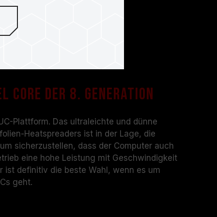
l Core der 8. Generation
UC-Plattform. Das ultraleichte und dünne
lien-Heatspreaders ist in der Lage, die
, um sicherzustellen, dass der Computer auch
rieb eine hohe Leistung mit Geschwindigkeit
Er ist definitiv die beste Wahl, wenn es um
Cs geht.