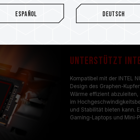
Español
Deutsch
Unterstützt Inte
Kompatibel mit der INTEL N
Design des Graphen-Kupferfo
Wärme effizient abzuleiten
im Hochgeschwindigkeitsbet
und Stabilität bieten kann. 
Gaming-Laptops und Mini-P