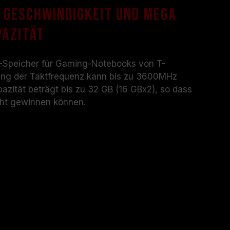
ndienst des Prozessor- oder Motherboard-
 Geschwindigkeit und mega
pazität
-Speicher für Gaming-Notebooks von T-
ung der Taktfrequenz kann bis zu 3600MHz
azität beträgt bis zu 32 GB (16 GBx2), so dass
ht gewinnen können.