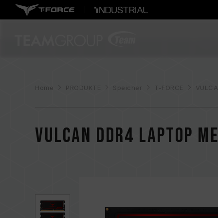
Home
PRODUKTE
Speicher
T-FORCE
VULCA
VULCAN DDR4 LAPTOP M