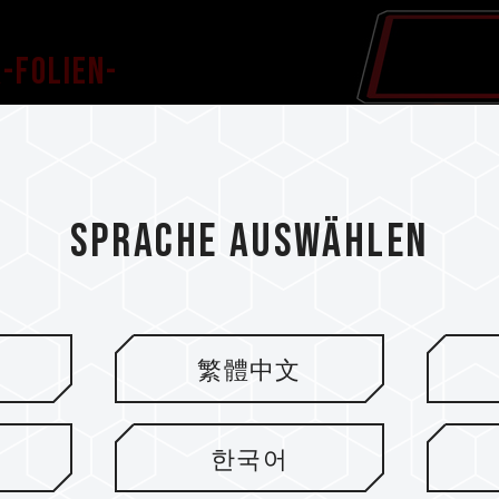
-Folien-
oportionen von
at das F&E-Team von
Sprache auswählen
adünnen Graphen-
nd strenge Tests und Burn-
ngseffekt von 6% bieten
AN die Stabilität bei
leichzeitig eine hohe
繁體中文
한국어