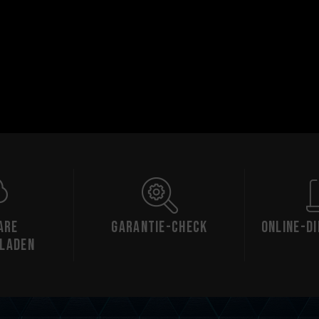
are
Garantie-Check
Online-D
laden