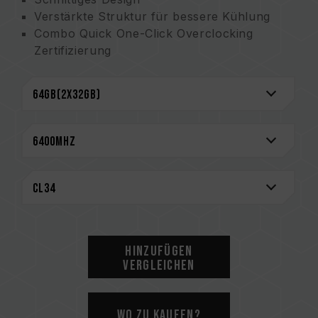
Verstärkte Struktur für bessere Kühlung
Combo Quick One-Click Overclocking
Zertifizierung
(Erfindungspatentnummer in Taiwan:
I914103)
Power Management ICs (PMICs) für stabile,
effiziente Energienutzung
Verstärktes PMIC-Kühlungsdesign
On-die ECC für ein stabiles System
Hochwertige ICs für Stabilität und
Zuverlässigkeit ausgewählt
CAUTION
Eine vollständige Liste der kompatiblen
Hinzufügen
Plattformen finden Sie im Abschnitt
Vergleichen
„Kompatibilitätsabfrage“
.
Bitte prüfen Sie vor dem Kauf von
Speicherprodukten die vom Motherboard-
Wo zu kaufen?