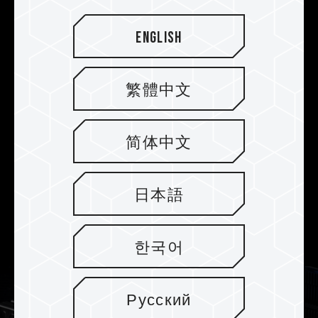
Combo Quick One-Click
English
Overclocking-Zertifizierung
Unterstützt die neuesten Intel XMP3.0 und AMD
EXPO Übertaktungstechnologien und hat
繁體中文
vollständige Kompatibilitäts- und Stabilitätstests
mit ASRock, ASUS, BIOSTAR, GIGABYTE und
MSI Mainboards bestanden. Dies gewährleistet
简体中文
eine Leistungssteigerung bei optimaler
Kompatibilität, so dass die Benutzer mit einem
日本語
Klick eine stabile Übertaktung sowohl auf Intel-
als auch auf AMD-Plattformen genießen
können.
한국어
Русский