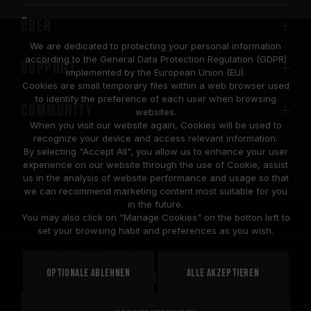
Über
We are dedicated to protecting your personal information
according to the General Data Protection Regulation (GDPR)
SUPPORT
implemented by the European Union (EU).
Cookies are small temporary files within a web browser used
to identify the preference of each user when browsing
COMMUNITY
websites.
When you visit our website again, Cookies will be used to
recognize your device and access relevant information.
By selecting "Accept All", you allow us to enhance your user
experience on our website through the use of Cookie, assist
us in the analysis of website performance and usage so that
we can recommend marketing content most suitable for you
in the future.
© 2026 Team Group Inc. All Rights Reserved.
You may also click on "Manage Cookies" on the botton left to
set your browsing habit and preferences as you wish.
Privacy Policy
Cookie Policy
United
Optionale ablehnen
Alle akzeptieren
STANDORT
States