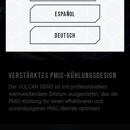
Español
Deutsch
Verstärktes PMIC-Kühlungsdesign
Der VULCAN DDR5 ist mit professionellem
wärmeleitendem Silizium ausgestattet, das die
PMIC-Kühlung für einen effektiveren und
zuverlässigeren PMIC-Betrieb optimiert.