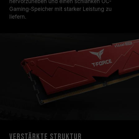
hervorzuheben und einen schlanken OC-
Die angegebene Frequenz des
Gaming-Speicher mit starker Leistung zu
Speichermoduls ist die maximal erreichbare
liefern.
Frequenz. Sie wird jedoch nicht von allen
Systemen erreicht werden können.
Vergewissern Sie sich, dass Ihr Motherboard
und Ihr Prozessor die entsprechenden
Übertaktungstechnologien (XMP 3.0 /
EXPO) unterstützen; andernfalls erreicht der
Speicher eventuell nicht die angegebene
Übertaktungsfrequenz.
TEAMGROUP-Speichermodule werden unter
normalen Spannungsbedingungen getestet.
Bei Problemen mit dem Prozessor oder dem
Motherboard wenden Sie sich bitte an den
jeweiligen Kundendienst des Prozessor- oder
Motherboard-Herstellers.
Verstärkte Struktur