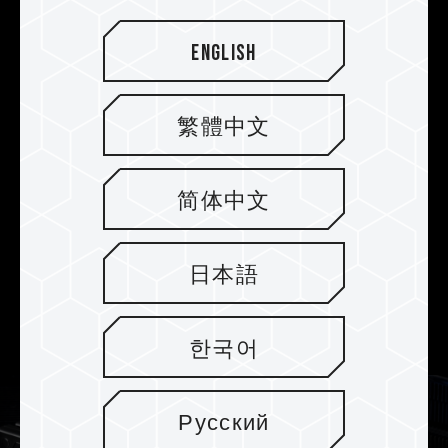
Combo Quick One-Click
English
Overclocking-Zertifizierung
Unterstützt die neuesten Intel XMP3.0 und AMD
EXPO Übertaktungstechnologien und hat
繁體中文
vollständige Kompatibilitäts- und Stabilitätstests
mit ASRock, ASUS, BIOSTAR, GIGABYTE und
MSI Mainboards bestanden. Dies gewährleistet
简体中文
eine Leistungssteigerung bei optimaler
Kompatibilität, so dass die Benutzer mit einem
日本語
Klick eine stabile Übertaktung sowohl auf Intel-
als auch auf AMD-Plattformen genießen
können.
한국어
Русский