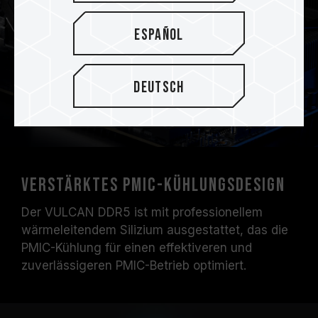
Español
Deutsch
Verstärktes PMIC-Kühlungsdesign
Der VULCAN DDR5 ist mit professionellem
wärmeleitendem Silizium ausgestattet, das die
PMIC-Kühlung für einen effektiveren und
zuverlässigeren PMIC-Betrieb optimiert.