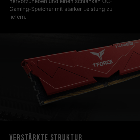
hervorzuheben und einen schlanken OC-
Die angegebene Frequenz des
Gaming-Speicher mit starker Leistung zu
Speichermoduls ist die maximal erreichbare
liefern.
Frequenz. Sie wird jedoch nicht von allen
Systemen erreicht werden können.
Vergewissern Sie sich, dass Ihr Motherboard
und Ihr Prozessor die entsprechenden
Übertaktungstechnologien (XMP 3.0 /
EXPO) unterstützen; andernfalls erreicht der
Speicher eventuell nicht die angegebene
Übertaktungsfrequenz.
TEAMGROUP-Speichermodule werden unter
normalen Spannungsbedingungen getestet.
Bei Problemen mit dem Prozessor oder dem
Motherboard wenden Sie sich bitte an den
jeweiligen Kundendienst des Prozessor- oder
Motherboard-Herstellers.
Verstärkte Struktur