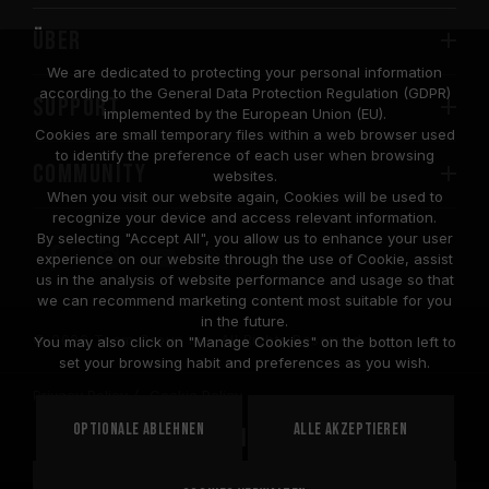
Über
We are dedicated to protecting your personal information
according to the General Data Protection Regulation (GDPR)
SUPPORT
implemented by the European Union (EU).
Cookies are small temporary files within a web browser used
to identify the preference of each user when browsing
COMMUNITY
websites.
When you visit our website again, Cookies will be used to
recognize your device and access relevant information.
By selecting "Accept All", you allow us to enhance your user
experience on our website through the use of Cookie, assist
us in the analysis of website performance and usage so that
we can recommend marketing content most suitable for you
in the future.
© 2026 Team Group Inc. All Rights Reserved.
You may also click on "Manage Cookies" on the botton left to
set your browsing habit and preferences as you wish.
Privacy Policy
Cookie Policy
United
Optionale ablehnen
Alle akzeptieren
STANDORT
States