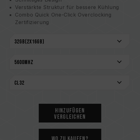
Verstärkte Struktur für bessere Kühlung
Combo Quick One-Click Overclocking
Zertifizierung
(Erfindungspatentnummer in Taiwan:
I914103)
Power Management ICs (PMICs) für stabile,
effiziente Energienutzung
Verstärktes PMIC-Kühlungsdesign
On-die ECC für ein stabiles System
Hochwertige ICs für Stabilität und
Zuverlässigkeit ausgewählt
CAUTION
Eine vollständige Liste der kompatiblen
Hinzufügen
Plattformen finden Sie im Abschnitt
Vergleichen
„Kompatibilitätsabfrage“
.
Bitte prüfen Sie vor dem Kauf von
Speicherprodukten die vom Motherboard-
Wo zu kaufen?