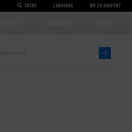
Suche
LANGUAGE
Wo zu kaufen?
Support
Community
Über
600MHz CL18