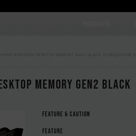
PRODUKTE
 HAWK RGB DDR4 DESKTOP MEMORY Gen2 BLACK 32GB(2x16GB) 3
DESKTOP MEMORY Gen2 BLACK
FEATURE & CAUTION
FEATURE