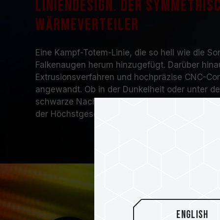
Liniendesign. Der symmetris
Wärmeverteiler
Eine Kampf-Totem-Linie, die so hell wie die So
Falkenaugen herum hinzugefügt. Darüber hina
Extrusionsverfahren und hochpräzise CNC-Co
angewandt. Ob in der Dunkelheit oder unter de
schwarze Nachtfalke und der rein weiße Schne
der Höchstgeschwindigkeit.
English