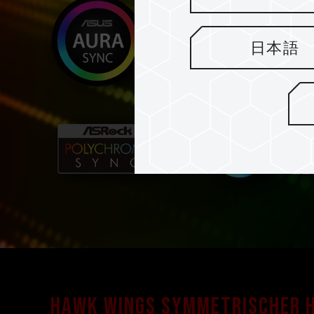
日本語
Hawk Wings symmetrischer 