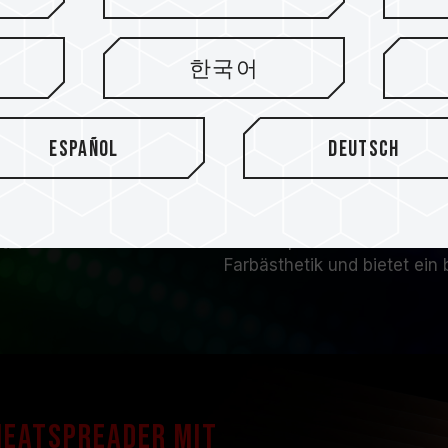
Speichermodule 
Arten von geste
한국어
T-FORCE NIGHT HAWK RGB-S
ASUS Aura Sync / GIGABYTE 
Español
Deutsch
ASROCK-Polychrome Sync 
blitzgesteuerte Software er
Lichtsynchronisation mit
Leuchtspeichermodul zu steu
Farbästhetik und bietet ein
Heatspreader mit