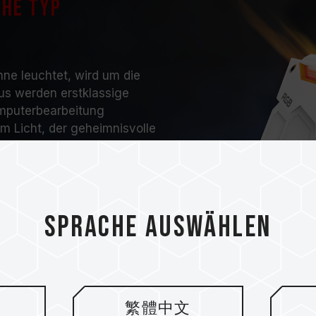
che Typ
nne leuchtet, wird um die
us werden erstklassige
mputerbearbeitung
m Licht, der geheimnisvolle
efalke sind beide Könige
Sprache auswählen
T-FORCE NIGHT HA
繁體中文