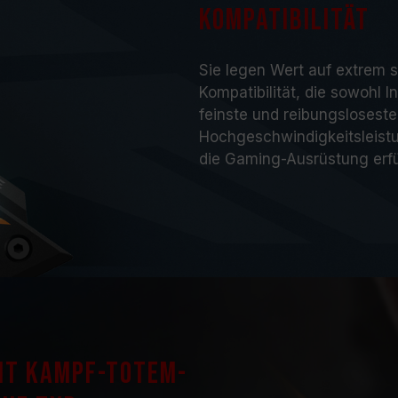
Kompatibilität
getestet. Bei Problemen mit dem 
sich bitte an den jeweiligen Kunde
Herstellers.
Sie legen Wert auf extrem s
Kompatibilität, die sowohl I
feinste und reibungsloseste
Hochgeschwindigkeitsleist
die Gaming-Ausrüstung erfü
mit Kampf-Totem-