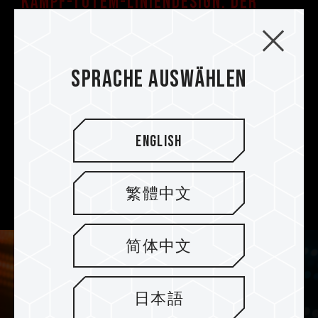
Kampf-Totem-Liniendesign. Der
symmetrische Typ Wärmeverteiler
Eine Kampf-Totem-Linie, die so hell wie die
Sonne leuchtet, wird um die Falkenaugen
Sprache auswählen
herum hinzugefügt. Darüber hinaus werden
erstklassige Extrusionsverfahren und
hochpräzise CNC-Computerbearbeitung
angewandt. Ob in der Dunkelheit oder unter
English
dem Licht, der geheimnisvolle schwarze
Nachtfalke und der rein weiße Schneefalke sind
繁體中文
beide Könige der Höchstgeschwindigkeit.
简体中文
日本語