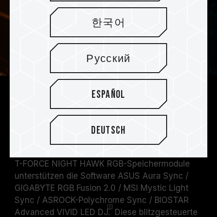
한국어
Русский
Español
T-FORCE NIGHT HAWK RGB-Gaming-
Speichermodule unterstützen
verschiedene Arten von
Deutsch
gesteuerter Software
T-FORCE NIGHT HAWK RGB-Speichermodule
unterstützen die Software ASUS Aura Sync /
GIGABYTE RGB Fusion 2.0 / MSI Mystic Light
Sync / ASROCK-Polychrome Sync / BIOSTAR
Advanced VIVID LED
DJ.
Diese blitzgesteuerte