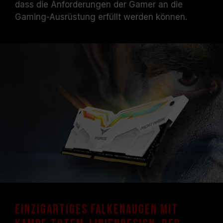
dass die Anforderungen der Gamer an die
Systemen erreicht werden können.
Vergewissern Sie sich, dass Ihr Motherboard
Gaming-Ausrüstung erfüllt werden können.
und Ihr Prozessor die entsprechenden
Übertaktungstechnologien (XMP 2.0)
unterstützen; andernfalls erreicht der
Speicher eventuell nicht die angegebene
Übertaktungsfrequenz.
TEAMGROUP-Speichermodule werden unter
normalen Spannungsbedingungen getestet.
Bei Problemen mit dem Prozessor oder dem
Motherboard wenden Sie sich bitte an den
jeweiligen Kundendienst des Prozessor- oder
Motherboard-Herstellers.
Einzigartiges Falkenaugen mit