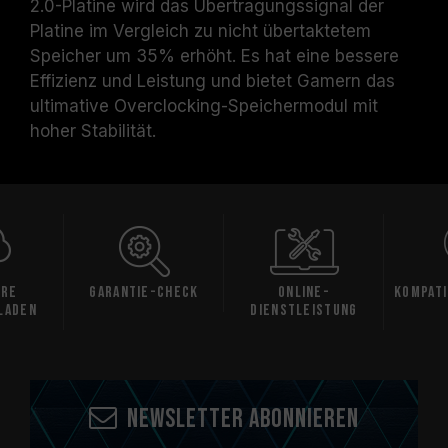
2.0-Platine wird das Übertragungssignal der
Platine im Vergleich zu nicht übertaktetem
Speicher um 35% erhöht. Es hat eine bessere
Effizienz und Leistung und bietet Gamern das
ultimative Overclocking-Speichermodul mit
hoher Stabilität.
are
Garantie-Check
Online-
Kompati
laden
Dienstleistung
Newsletter abonnieren