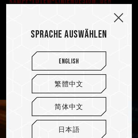
Kampf-Totem-Liniendesign. Der
symmetrische Typ Wärmeverteiler
Eine Kampf-Totem-Linie, die so hell wie die
Sonne leuchtet, wird um die Falkenaugen
Sprache auswählen
herum hinzugefügt. Darüber hinaus werden
erstklassige Extrusionsverfahren und
hochpräzise CNC-Computerbearbeitung
angewandt. Ob in der Dunkelheit oder unter
English
dem Licht, der geheimnisvolle schwarze
Nachtfalke und der rein weiße Schneefalke sind
繁體中文
beide Könige der Höchstgeschwindigkeit.
简体中文
日本語