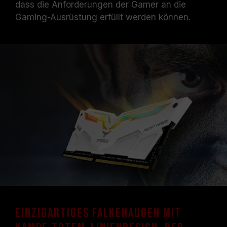
dass die Anforderungen der Gamer an die
Systemen erreicht werden können.
Vergewissern Sie sich, dass Ihr Motherboard
Gaming-Ausrüstung erfüllt werden können.
und Ihr Prozessor die entsprechenden
Übertaktungstechnologien (XMP 2.0)
unterstützen; andernfalls erreicht der
Speicher eventuell nicht die angegebene
Übertaktungsfrequenz.
TEAMGROUP-Speichermodule werden unter
normalen Spannungsbedingungen getestet.
Bei Problemen mit dem Prozessor oder dem
Motherboard wenden Sie sich bitte an den
jeweiligen Kundendienst des Prozessor- oder
Motherboard-Herstellers.
Einzigartiges Falkenaugen mit