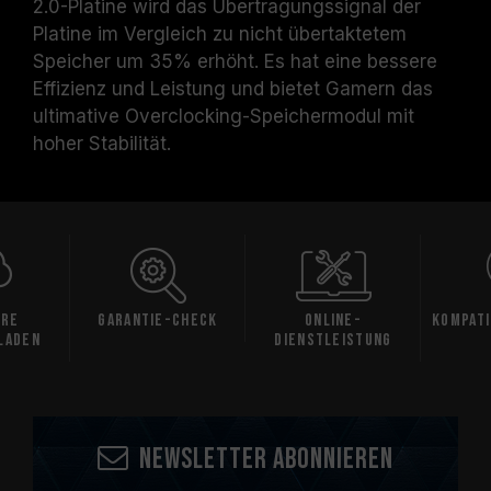
2.0-Platine wird das Übertragungssignal der
Platine im Vergleich zu nicht übertaktetem
Speicher um 35% erhöht. Es hat eine bessere
Effizienz und Leistung und bietet Gamern das
ultimative Overclocking-Speichermodul mit
hoher Stabilität.
are
Garantie-Check
Online-
Kompati
laden
Dienstleistung
Newsletter abonnieren