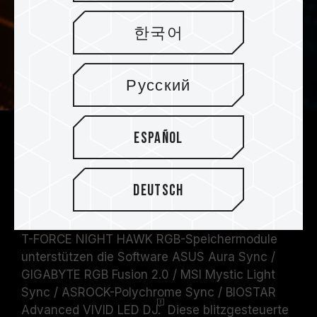
한국어
Русский
Español
T-FORCE NIGHT HAWK RGB-Gaming-
Speichermodule unterstützen
verschiedene Arten von
Deutsch
gesteuerter Software
T-FORCE NIGHT HAWK RGB-Speichermodule
unterstützen die Software ASUS Aura Sync /
GIGABYTE RGB Fusion 2.0 / MSI Mystic Light
Sync / ASROCK-Polychrome Sync / BIOSTAR
Advanced VIVID LED
DJ.
Diese blitzgesteuerte