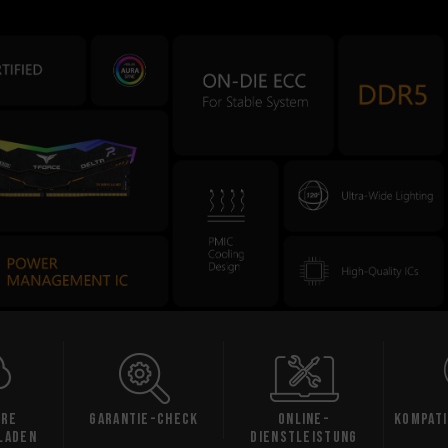
are
Garantie-Check
Online-
Kompati
laden
Dienstleistung