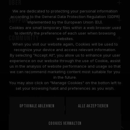
Über
We are dedicated to protecting your personal information
according to the General Data Protection Regulation (GDPR)
SUPPORT
implemented by the European Union (EU).
Cookies are small temporary files within a web browser used
to identify the preference of each user when browsing
COMMUNITY
websites.
When you visit our website again, Cookies will be used to
recognize your device and access relevant information.
By selecting "Accept All", you allow us to enhance your user
experience on our website through the use of Cookie, assist
us in the analysis of website performance and usage so that
we can recommend marketing content most suitable for you
in the future.
© 2026 Team Group Inc. All Rights Reserved.
You may also click on "Manage Cookies" on the botton left to
set your browsing habit and preferences as you wish.
Privacy Policy
Cookie Policy
United
Optionale ablehnen
Alle akzeptieren
STANDORT
States
Cookies verwalten