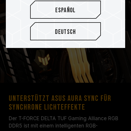
Español
Deutsch
Unterstützt ASUS Aura Sync für
synchrone Lichteffekte
Der T-FORCE DELTA TUF Gaming Alliance RGB
DDR5 ist mit einem intelligenten RGB-