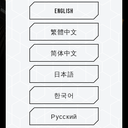
English
繁體中文
简体中文
Verbessertes PMIC-Kühlungsdesign
日本語
Der DELTA TUF Gaming RGB DDR5 ist mit
professionellem wärmeleitfähigem Silikon und
한국어
einem verstärkten PMIC-Kühlungsdesign für
einen effektiveren und stabileren PMIC-Betrieb
ausgestattet.
Русский