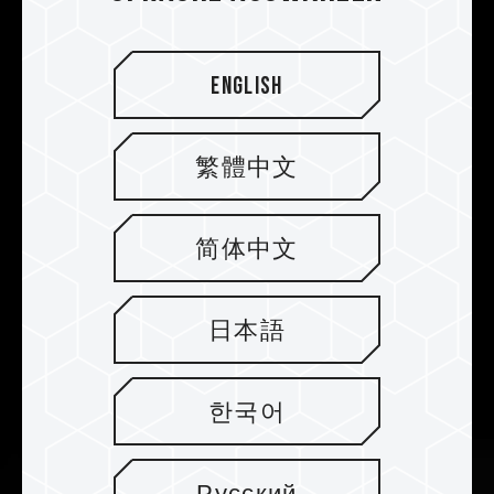
English
繁體中文
简体中文
Verstärktes PMIC-Kühlungsdesign
DELTAα RGB DDR5 verfügt über professionelles
wärmeleitendes Silizium, ein verstärktes PMIC-
日本語
Kühlungsdesign und einen effektiven,
zuverlässigen PMIC-Betrieb.
한국어