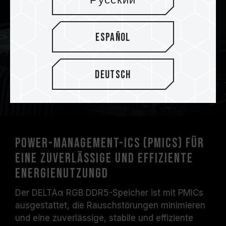
Русский
Español
Deutsch
Power-Management-ICs (PMICs) für
eine zuverlässige und effiziente
EnergienutzungD
Der DELTAα RGB DDR5-Speicher ist mit PMICs
ausgestattet, die Rauschstörungen minimieren
und eine zuverlässige, stabile und effiziente