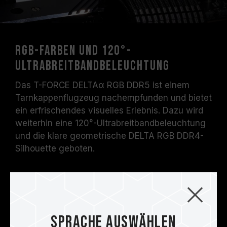
RGB-Farben und 120°-
Ultrabreitbandbeleuchtung
Das T-FORCE DELTAα RGB DDR5 ist einem
Tarnkappenflugzeug nachempfunden und bietet
ein erfrischendes visuelles Erlebnis. Dazu wird
weiterhin eine 120°-Ultrabreitbandbeleuchtung
und die klare geometrische DELTA RGB DDR4-
Silhouette geboten.
Sprache auswählen