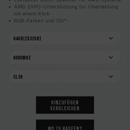
AMD EXPO-Unterstützung für Übertaktung
mit einem Klick
RGB-Farben und 120°-
Ultrabreitbandbeleuchtung
Energieverwaltungs-ICs (PMICs) für eine
zuverlässige, effiziente Energienutzung
Verstärktes PMIC-Kühlungsdesign
On-die ECC für ein stabiles System
Hochwertige ICs, speziell ausgewählt für
Stabilität und Zuverlässigkeit
Ausgestattet mit einem intelligenten RGB-IC-
Controller, der verschiedene Arten von
Beleuchtungseffekten unterstützt
Taiwanisches Gebrauchsmuster
Hinzufügen
(nummer:M640994)
Vergleichen
Innovatives Design der Drahtstruktur zur
Senkung des Stromverbrauchs
(Taiwanische Patent: I842298)
Wo zu kaufen?