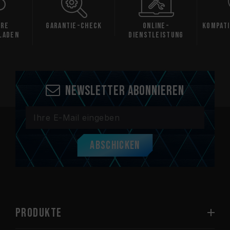
are
Garantie-Check
Online-
Kompati
laden
Dienstleistung
Newsletter abonnieren
Abschicken
PRODUKTE