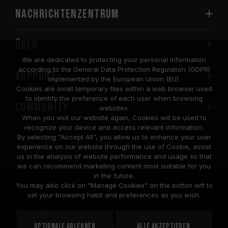
Nachrichtenzentrum
Über
We are dedicated to protecting your personal information
according to the General Data Protection Regulation (GDPR)
SUPPORT
implemented by the European Union (EU).
Cookies are small temporary files within a web browser used
to identify the preference of each user when browsing
COMMUNITY
websites.
When you visit our website again, Cookies will be used to
recognize your device and access relevant information.
By selecting "Accept All", you allow us to enhance your user
experience on our website through the use of Cookie, assist
us in the analysis of website performance and usage so that
we can recommend marketing content most suitable for you
in the future.
© 2026 Team Group Inc. All Rights Reserved.
You may also click on "Manage Cookies" on the botton left to
set your browsing habit and preferences as you wish.
Privacy Policy
Cookie Policy
United
Optionale ablehnen
Alle akzeptieren