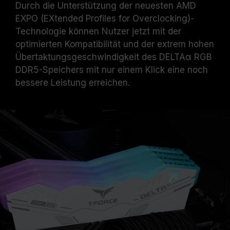
Durch die Unterstützung der neuesten AMD
TEAMGROUP-Speichermodule werden unter
EXPO (EXtended Profiles for Overclocking)-
normalen Spannungsbedingungen getestet.
Technologie können Nutzer jetzt mit der
Bei Problemen mit dem Prozessor oder dem
optimierten Kompatibilität und der extrem hohen
Motherboard wenden Sie sich bitte an den
Übertaktungsgeschwindigkeit des DELTAα RGB
jeweiligen Kundendienst des Prozessor- oder
DDR5-Speichers mit nur einem Klick eine noch
Motherboard-Herstellers.
bessere Leistung erreichen.