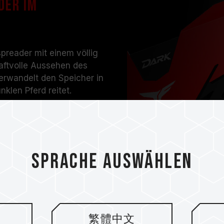
der im
eader mit einem völlig
aftvolle Aussehen des
erwandelt den Speicher in
nklen Pferd reitet.
Sprache auswählen
繁體中文