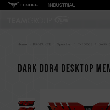
Home
PRODUKTE
Speicher
T-FORCE
DARK 
DARK DDR4 DESKTOP ME