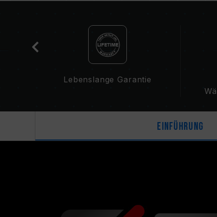
-
Lebenslange Garantie
Wä
Einführung