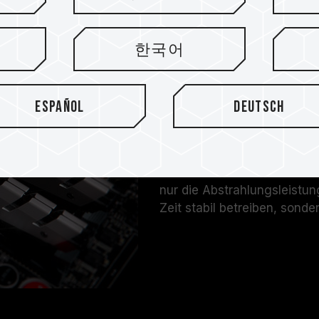
Mit komplettem 
한국어
verbesserter Ab
Español
Deutsch
Das Design des DDR4-DARK-
Der Heatspreader-Bereich is
erweitert. Der doppellagig
besseren Schutz. Die volls
nur die Abstrahlungsleistu
Zeit stabil betreiben, sond