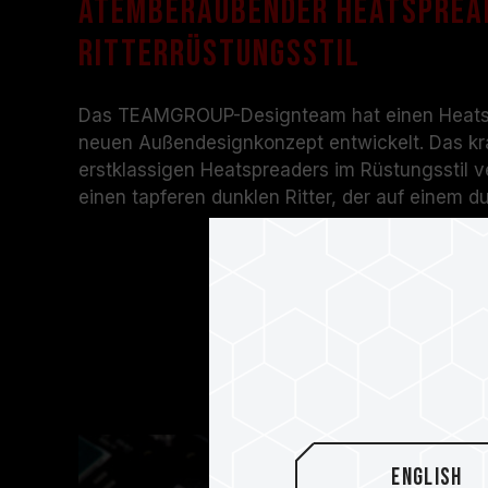
Atemberaubender Heatsprea
Ritterrüstungsstil
Das TEAMGROUP-Designteam hat einen Heatspr
neuen Außendesignkonzept entwickelt. Das kr
erstklassigen Heatspreaders im Rüstungsstil v
einen tapferen dunklen Ritter, der auf einem du
English