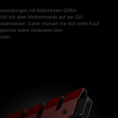
en unter normalen Spannungsbedingungen
Prozessor oder dem Motherboard wenden Sie
überprüfungen mit Mainstream-DDR4-
ndienst des Prozessor- oder Motherboard-
ität mit allen Motherboards auf der QVL
gewährleisten. Daher müssen Sie sich beim Kauf
peicher keine Gedanken über
chen.