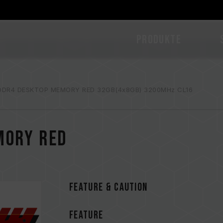
PRODUKTE
DDR4 DESKTOP MEMORY RED 32GB(4x8GB) 3200MHz CL16
MORY RED
FEATURE & CAUTION
FEATURE