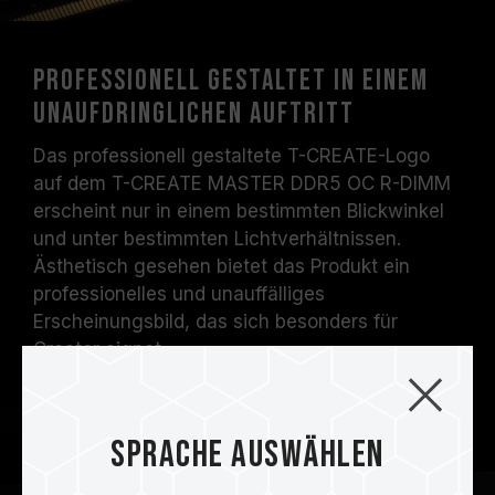
Professionell gestaltet in einem
unaufdringlichen Auftritt
Das professionell gestaltete T-CREATE-Logo
auf dem T-CREATE MASTER DDR5 OC R-DIMM
erscheint nur in einem bestimmten Blickwinkel
und unter bestimmten Lichtverhältnissen.
Ästhetisch gesehen bietet das Produkt ein
professionelles und unauffälliges
Erscheinungsbild, das sich besonders für
Creator eignet.
Sprache auswählen