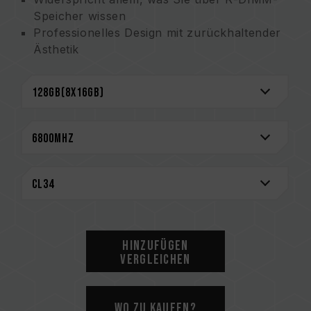
Speicher wissen
Professionelles Design mit zurückhaltender
Ästhetik
Fehlerkorrekturcode (ECC) ermöglicht eine
gezieltere Gestaltung
Professionelle und hocheffektive
Wärmeableitung
Lebenslange Garantie garantiert jede
Kreation
Patentiertes IC-Klassifikations- und
Verifikations technologie, gewährleistet
Anwendbarkeit und Haltbarkeit
(Taiwanisches Erfindungspatent: I751093;
US-Erfindungspatent: US11488679)
Hinzufügen
Vergleichen
CAUTION
Bevor Sie ein Speicherprodukt kaufen,
schauen Sie bitte zuerst die QVL-
Wo zu kaufen?