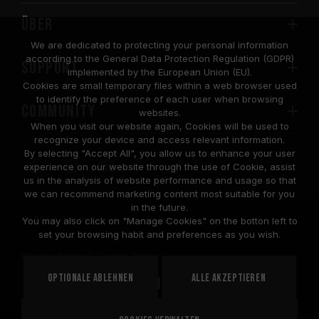
Über
We are dedicated to protecting your personal information
according to the General Data Protection Regulation (GDPR)
SUPPORT
implemented by the European Union (EU).
Cookies are small temporary files within a web browser used
to identify the preference of each user when browsing
COMMUNITY
websites.
When you visit our website again, Cookies will be used to
recognize your device and access relevant information.
By selecting "Accept All", you allow us to enhance your user
experience on our website through the use of Cookie, assist
us in the analysis of website performance and usage so that
we can recommend marketing content most suitable for you
in the future.
© 2026 Team Group Inc. All Rights Reserved.
You may also click on "Manage Cookies" on the botton left to
set your browsing habit and preferences as you wish.
Privacy Policy
Cookie Policy
United
Optionale ablehnen
Alle akzeptieren
STANDORT
States