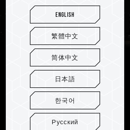
English
繁體中文
简体中文
Der Fehlerkorrekturcode (ECC)
日本語
ermöglicht stabiles Arbeiten
T-CREATE MASTER DDR5 OC R-DIMM verfügt
한국어
nicht nur über On-Die ECC zur Korrektur von
Bitfehlern im DRAM, sondern auch über ECC zur
Korrektur von externen Fehlern und zur
Русский
Reparatur von Datenfehlern, um ein stabiles