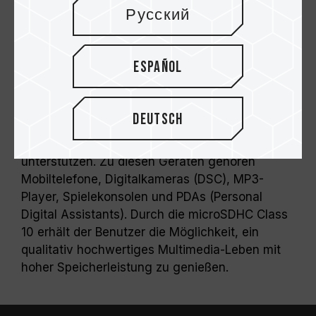
Mindestübertragungsrate von 6 MB/s, Bilder,
Русский
Videospiele oder kommerzielle und andere
Anwendungen. Damit kann der Benutzer die
vielfältigen Multimedia-Bedürfnisse von heute
Español
erfüllen.
Zusammen mit dem TEAMGROUP-Adapter ist
die microSDHC Class 10-Speicherkarte mit allen
Deutsch
auf dem Markt erhältlichen digitalen Geräten
kompatibel, die SDHC und MiniSDHC
unterstützen. Zu diesen Geräten gehören
Mobiltelefone, Digitalkameras (DSC), MP3-
Player, Spielekonsolen und PDAs (Personal
Digital Assistants). Durch die microSDHC Class
10 erhält der Benutzer die Möglichkeit, ein
qualitativ hochwertiges Multimedia-Leben mit
hoher Speicherleistung zu genießen.