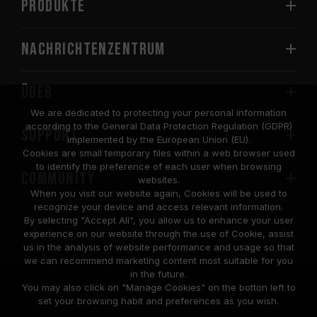
PRODUKTE
Nachrichtenzentrum
Über
We are dedicated to protecting your personal information
according to the General Data Protection Regulation (GDPR)
SUPPORT
implemented by the European Union (EU).
Cookies are small temporary files within a web browser used
to identify the preference of each user when browsing
COMMUNITY
websites.
When you visit our website again, Cookies will be used to
recognize your device and access relevant information.
By selecting "Accept All", you allow us to enhance your user
experience on our website through the use of Cookie, assist
us in the analysis of website performance and usage so that
we can recommend marketing content most suitable for you
in the future.
© 2026 Team Group Inc. All Rights Reserved.
You may also click on "Manage Cookies" on the botton left to
set your browsing habit and preferences as you wish.