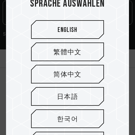
Sprache auswählen
English
Staubdicht
Lebenslange
Adapter
Garantie
繁體中文
Einführung
简体中文
Da hochauflösende Videos immer beliebter
werden, hat TEAMGROUP Inc. exklusiv den
日本語
Premium-Multimedia-Speicher mit hoher
Übertragungsgeschwindigkeit auf den Markt
gebracht: microSDHC Class 10.und ist
한국어
abwärtskompatibel mit SD 2.0; mit FAT32-
Dateisystem und ermöglicht eine