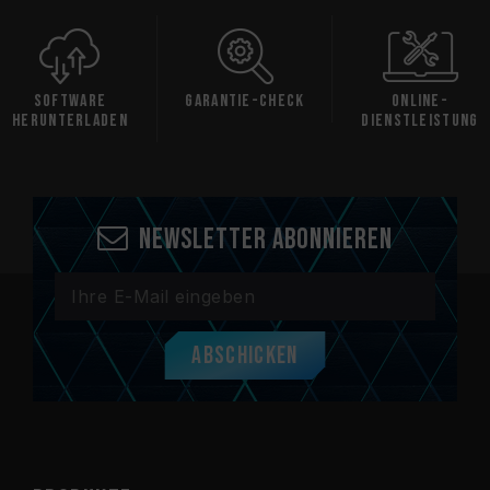
are
Garantie-Check
Online-
Kompati
laden
Dienstleistung
Newsletter abonnieren
Abschicken