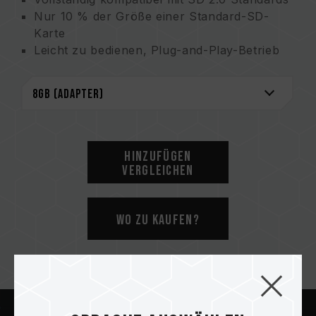
Nur 10 % der Größe einer Standard-SD-
Karte
Leicht zu bedienen, Plug-and-Play-Betrieb
Hinzufügen
Vergleichen
Wo zu kaufen?