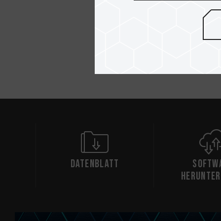
Datenblatt
Softw
herunter