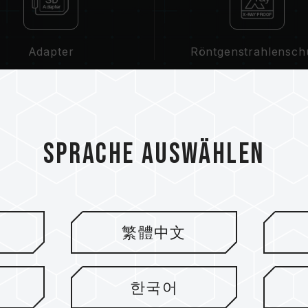
Adapter
Röntgenstrahlensch
Sprache auswählen
Da hochauflösende Videos 
exklusiv den Premium-Multi
Übertragungsgeschwindigke
10.und ist abwärtskompatib
繁體中文
ermöglicht eine Mindestüber
oder kommerzielle und and
die vielfältigen Multimedia-
한국어
Zusammen mit dem TEAMGRO