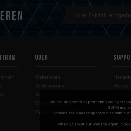
ieren
ntrum
Über
SUPPO
ichten
Meilenstein
Herunt
s
Zertifizierung
Wo zu 
en
Markenzeichen
Partne
We are dedicated to protecting your persona
Weltweite Büros
Service
(GDPR) imple
Personalbeschaffung
Anforde
Cookies are small temporary files within 
Repara
When you visit our website again, Cook
Produkt