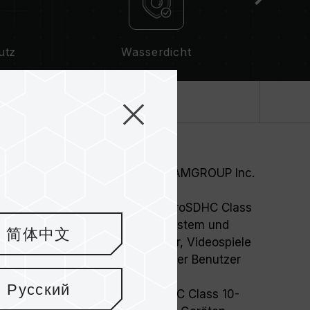
utz
Wasserdicht
Spezifikation
immer beliebter werden, hat TEAMGROUP Inc.
media-Speicher mit hoher
it auf den Markt gebracht: microSDHC Class
el mit SD 2.0; mit FAT32-Dateisystem und
简体中文
tragungsrate von 6 MB/s, Bilder, Videospiele
ere Anwendungen. Damit kann der Benutzer
Bedürfnisse von heute erfüllen.
Русский
UP-Adapter ist die microSDHC Class 10-