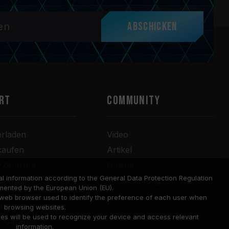
Abschicken
RT
COMMUNITY
erladen
Video
kaufen
Artikel
r-Zentrum
Galerie
l information according to the General Data Protection Regulation
anfrage
Veranstaltung
mented by the European Union (EU).
rung einer
a web browser used to identify the preference of each user when
tur
browsing websites.
ies will be used to recognize your device and access relevant
-Garantie
information.