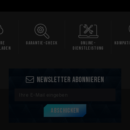
are
Garantie-Check
Online-
Kompati
laden
Dienstleistung
Newsletter abonnieren
Abschicken