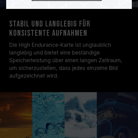
Stabil und langlebig für
konsistente Aufnahmen
Die High Endurance-Karte ist unglaublich
langlebig und bietet eine beständige
Speicherleistung über einen langen Zeitraum,
um sicherzustellen, dass jedes einzelne Bild
aufgezeichnet wird.