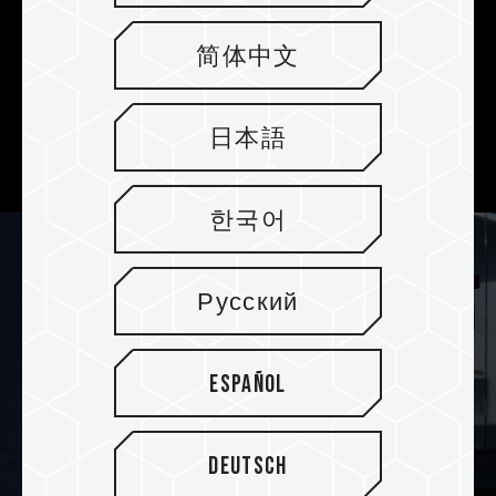
Speicherkapazität von bis zu 256 GB
,
bietet
40000 Stunden an ultralangen
简体中文
Aufnahmestunden
und wird mit einer
beschränkten 2-Jahres-Garantie geliefert, um
sicherzustellen, dass jeder kritische Moment
日本語
sicher gespeichert ist.
한국어
Русский
Español
Deutsch