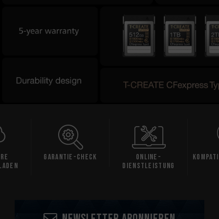
are
Garantie-Check
Online-
Kompati
laden
Dienstleistung