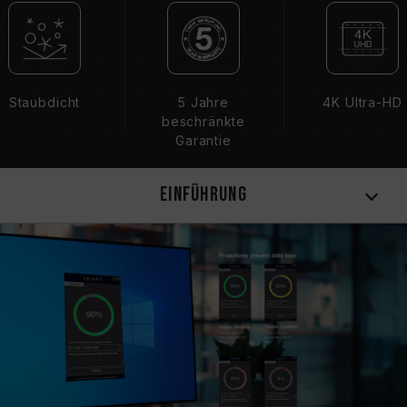
Taiwanesisches Erfindungspatent (Zertifikat
Nr.: I863574)
Taiwanisches Gebrauchsmuster (nummer:
M651167)
Staubdicht
5 Jahre
4K Ultra-HD
beschränkte
Garantie
Einführung