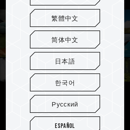
繁體中文
简体中文
日本語
한국어
2TB Speicherkapazität für Daten
Русский
auf einer Karte
Kreative sind beim Erstellen von Inhalten nicht
Español
mehr durch eine begrenzte