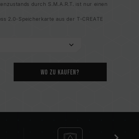
nzustands durch S.M.A.R.T. ist nur einen
ress 2.0-Speicherkarte aus der T-CREATE
geschwindigkeits-Serienaufnahmen mit
e Datenspeicherung auf einer einzigen Karte
rafie
ungslosen Prozess bei der Erstellung von
Wo zu kaufen?
herstellung für umfassenden Schutz
chung
rtifikat Nr.: I863574)
ummer: M651167)