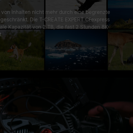
n von Inhalten nicht mehr durch eine begrenzte
ingeschränkt. Die T-CREATE EXPERT CFexpress
ale Kapazität von 2 TB, die fast 2 Stunden 8K-
.