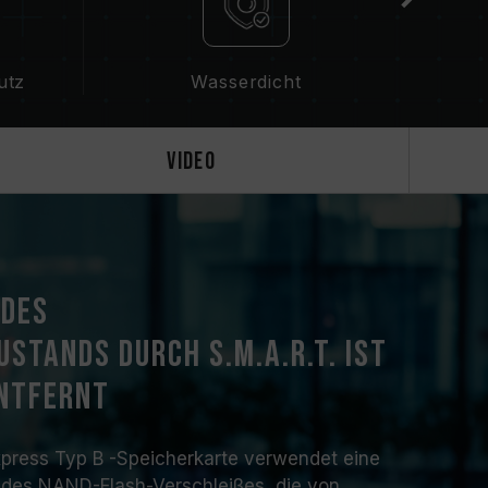
utz
Wasserdicht
Video
 des
stands durch S.M.A.R.T. ist
entfernt
ress Typ B -Speicherkarte verwendet eine
 des NAND-Flash-Verschleißes, die von