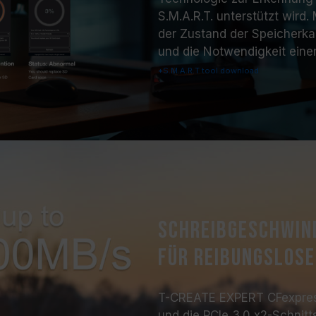
S.M.A.R.T. unterstützt wird
der Zustand der Speicherkar
und die Notwendigkeit eine
*S.M.A.R.T tool download
Schreibgeschwind
für reibungslos
T-CREATE EXPERT CFexpres
und die PCIe 3.0 x2-Schnitts