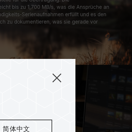
eicht bis zu 1,700 MB/s, was die Ansprüche an
igkeits-Serienaufnahmen erfüllt und es den
eich zu dokumentieren, was sie gerade vor
简体中文