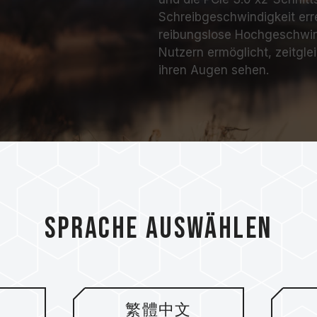
Schreibgeschwindigkeit err
reibungslose Hochgeschwind
Nutzern ermöglicht, zeitgl
ihren Augen sehen.
Sprache auswählen
 zu 1,800 MB/s
繁體中文