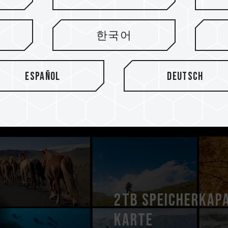
MB/s, was zu einer
n Computer, einer
한국어
 reibungslosen Durchsicht
Español
Deutsch
2TB Speicherkapa
Karte