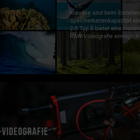
Kreative sind beim Erstelle
Speicherkartenkapazität e
2.0 Typ B bietet eine maxim
RAW-Videografie ermöglicht
-Videografie