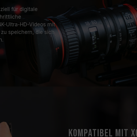
ll für digitale
rittliche
4K-Ultra-HD-Videos mit
zu speichern, die sich
n.
Kompatibel mit X