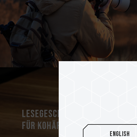
Lesegeschwindigkeit von bis
für kohärente Überprüfung
English