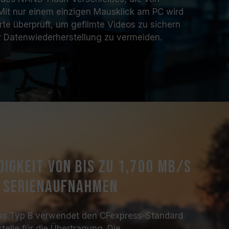
. Mit nur einem einzigen Mausklick am PC wird
te überprüft, um gefilmte Videos zu sichern
r Datenwiederherstellung zu vermeiden.
igkeit von bis zu 1,700 MB/s
e Serienaufnahmen
s Typ B verwendet den CFexpress-Standard
telle für die Übertragung. Die