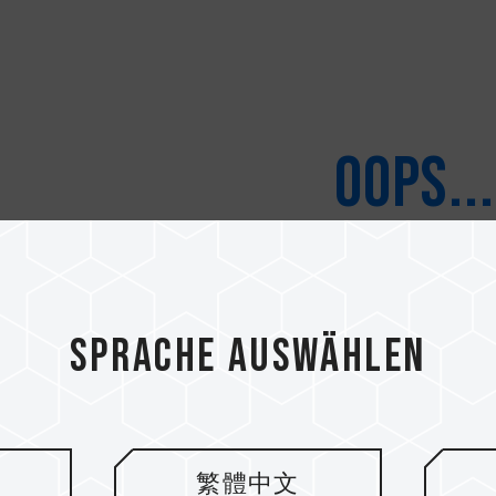
)
oops...
No data fo
Product deosn't match your request, t
Sprache auswählen
繁體中文