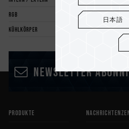
RGB
日本語
Kühlkörper
Newsletter abonn
PRODUKTE
Nachrichtenze