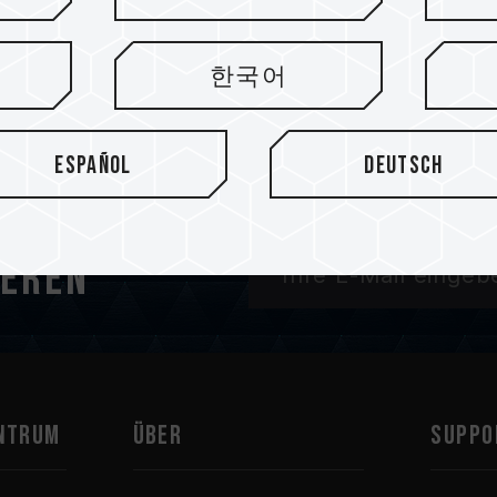
한국어
Español
Deutsch
ieren
ntrum
Über
SUPPO