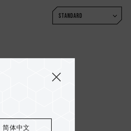
Standard
und
ry adjust your filter.
简体中文