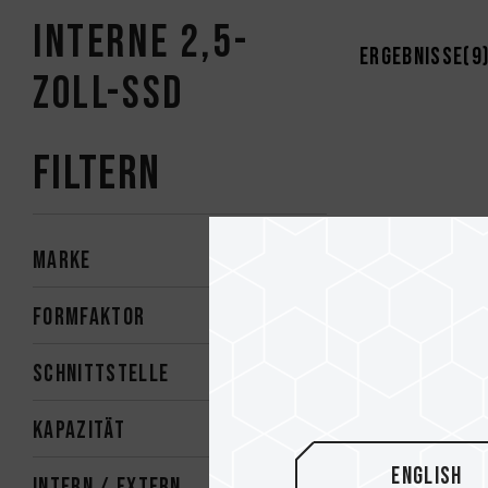
Interne 2,5-
Ergebnisse(
9
Zoll-SSD
Filtern
Marke
Formfaktor
Schnittstelle
Kapazität
English
INTERN / EXTERN