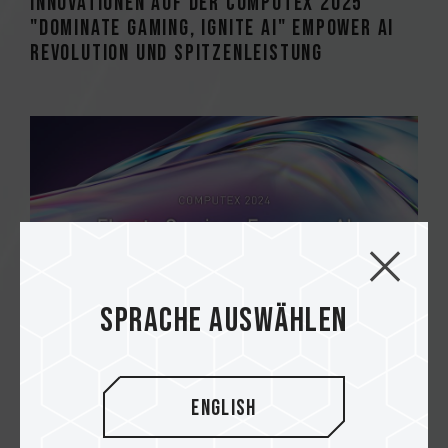
Innovationen auf der COMPUTEX 2025
"Dominate Gaming, Ignite AI" Empower AI
Revolution und Spitzenleistung
Sprache auswählen
29.05.2024
TEAMGROUP setzt auf der Computex 2024
neue Maßstäbe - Elevate Gaming .
English
Empower AI