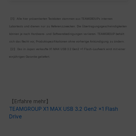
【1】 Alle hier präsentierten Testdaten stammen aus TEAMGROUPs internen
Labortests und dienen nur zu Referenzzwecken. Die Übertragungsgeschwindigkeiten
können je nach Hardware- und Softwarebedingungen variieren. TEAMGROUP behält
sich das Recht vor, Produktspezifikationen ohne vorherige Ankündigung zu ändern.
【2】 Das in Japan verkaufte X1 MAX USB 3.2 Gen2 x1 Flash-Laufwerk wird mit einer
einjährigen Garantie geliefert.
【Erfahre mehr】
TEAMGROUP X1 MAX USB 3.2 Gen2 x1 Flash
Drive