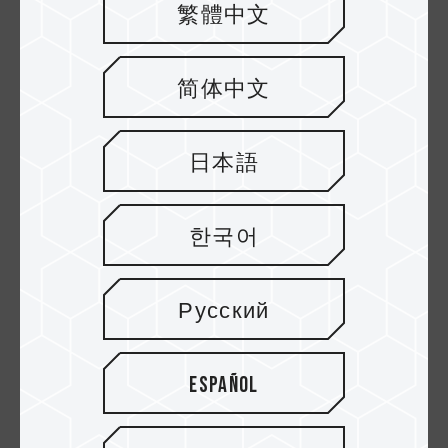
unterstützt und gewährleistet eine strenge
繁體中文
Qualitätskontrolle, damit der Verbraucher
sich keine Sorgen machen muss. Die
简体中文
weltweite Markteinführung des
TEAMGROUP X1 MAX USB 3.2 Gen2 x1
日本語
Flash Drive ist für Anfang Juli in
Nordamerika geplant und wird bei Amazon
한국어
und Newegg erhältlich sein. Weitere
Informationen finden Sie auf der offiziellen
Русский
TEAMGROUP-Website und in den sozialen
Netzwerken, wo Sie stets auf dem
Español
Laufenden gehalten werden.