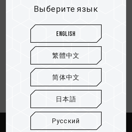
он отображается как съемный диск, он
Выберите язык
находится в режиме съемного диска. (адаптер/
адаптер или плата расширения или плата
преобразования)
English
Назад к списку
繁體中文
简体中文
日本語
Email подписка
Русский