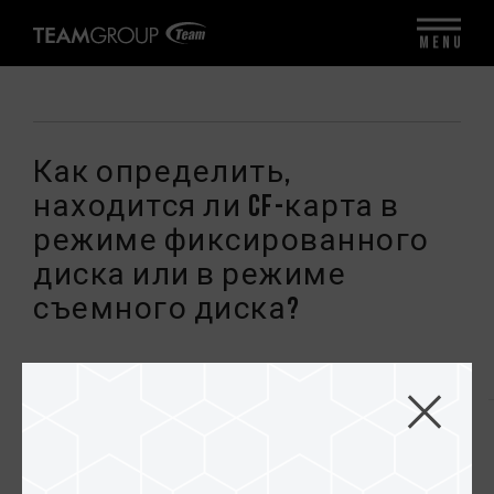
MENU
Как определить,
находится ли CF-карта в
режиме фиксированного
диска или в режиме
съемного диска?
Когда доступ к CF-карте осуществляется через
IDE, SATA через адаптер, а CF-карта
отображается как локальный диск, она
находится в режиме фиксированного диска; если