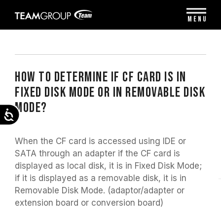
Please
note:
MENU
This
website
includes
an
accessibility
system.
HOW TO DETERMINE IF CF CARD IS IN
FIXED DISK MODE OR IN REMOVABLE DISK
MODE?
Accessibility
When the CF card is accessed using IDE or
SATA through an adapter if the CF card is
displayed as local disk, it is in Fixed Disk Mode;
if it is displayed as a removable disk, it is in
Removable Disk Mode. (adaptor/adapter or
extension board or conversion board)