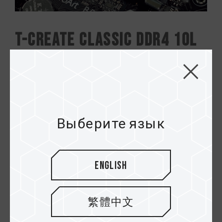
T-CREATE CLASSIC DDR4 10L
DESKTOP MEMORY
Память для сборки мы выбрали из серии
настольных модулей памяти T-CREATE CLASSIC.
Выберите язык
Поскольку это та же серия, что и SSD, цвета и
материалы идентичны, поэтому нет никакой
проблемы с подбором цветов. Осталось только
подключить и все.
English
Частота памяти 3200 МГц позволяет
создателям, у которых нет времени заниматься
разгоном, легко ощутить производительность
繁體中文
высокочастотной памяти. Эта серия доступна в