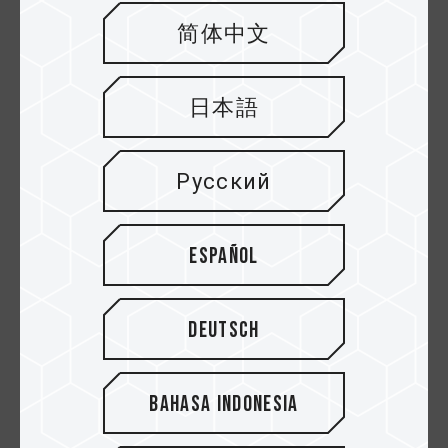
32 ГБ емкости. Сейчас я перечислил только
самые основные характеристики. Если требуется
简体中文
больший объем для многозадачности или
рендеринга, то вы можете выбрать память
большей емкости. Материнская плата и
日本語
процессор который мы выбрали для сборки
полностью поддерживает флагманскую
спецификацию 32 ГБ * 4 3200 МГц!
Русский
Español
Deutsch
Bahasa Indonesia