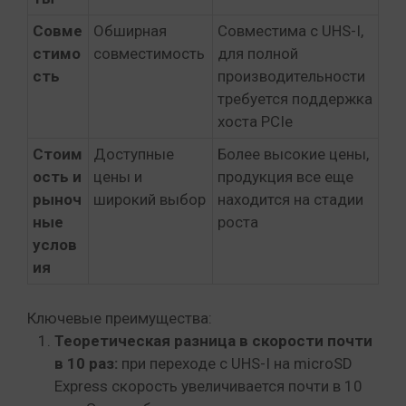
Совме
Обширная
Совместима с UHS-I,
стимо
совместимость
для полной
сть
производительности
требуется поддержка
хоста PCIe
Стоим
Доступные
Более высокие цены,
ость и
цены и
продукция все еще
рыноч
широкий выбор
находится на стадии
ные
роста
услов
ия
Ключевые преимущества:
Теоретическая разница в скорости почти
в 10 раз:
при переходе с UHS-I на microSD
Express скорость увеличивается почти в 10