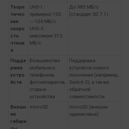
Теоре
UHS-I：
До 985 МБ/с
тичес
примерно 100
(стандарт SD 7.1)
кая
～104 МБ/с
скоро
UHS-II：
сть
максимум 312
чтени
МБ/с
я
Подде
Большинство
Поддержка
ржка
мобильных
устройств нового
устро
телефонов,
поколения (например,
йств
фотоаппаратов,
Switch 2), а также
старые
обратной
устройства
совместимости.
Внешн
microSD
microSD (внешне
ие
одинаковые)
габари
ты