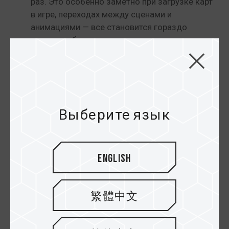
раз. Это особенно заметно при загрузке карт
в игре, переходах между сценами и
анимациями — все становится гораздо
плавнее и быстрее.
Лучше подходит для ААА-игр и игр
будущего с высоким качеством графики:
обычные microSD-карты часто страдают от
задержек текстур и подтормаживаний в
крупных играх. microSD Express, обладая
Выберите язык
производительностью уровня SSD, легко
справляется с масштабными проектами и
обеспечивает стабильный игровой процесс
на Switch 2.
English
III. На что стоит
繁體中文
обратить внимание