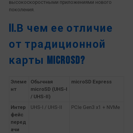
высокоскоростными приложениями нового
поколения.
II.В чем ее отличие
от традиционной
карты microSD?
Элеме
Обычная
microSD Express
нт
microSD (UHS-I
/ UHS-II)
Интер
UHS-I / UHS-II
PCIe Gen3 x1 + NVMe
фейс
перед
ачи