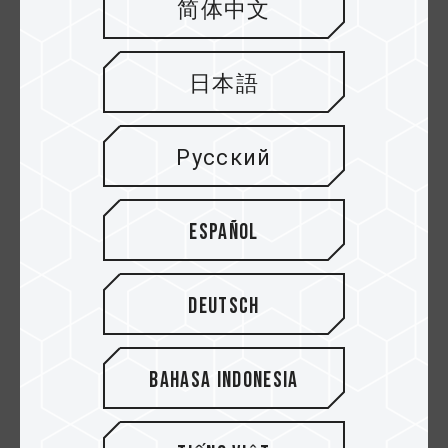
简体中文
при покупке карты
памяти microSD
日本語
Express?
Русский
Убедитесь, что характеристики карты памяти
соответствуют microSD Express.
Перед
Español
покупкой обязательно проверяйте
наличие на карте маркировки «EX»
, иначе
карта может позиционироваться как
Deutsch
«высокоскоростная» или «игровая», но так
могут называть и обычные UHS-I.
Выбирайте объем не менее
256
Bahasa Indonesia
ГБ
.Современные игры становятся все
«тяжелее», и у вас должно оставаться место