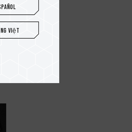
spañol
ếng Việt