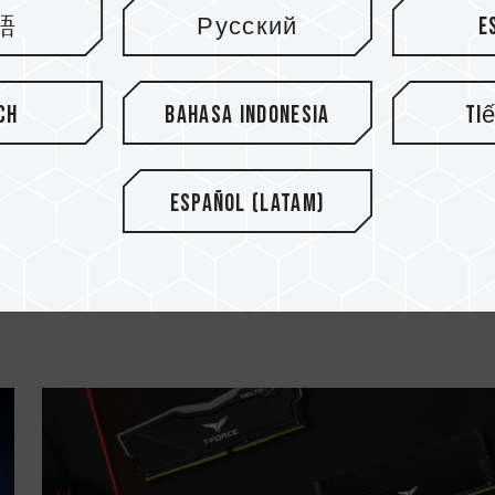
語
Русский
E
ch
Bahasa Indonesia
Ti
17.JUN.2022
Español (Latam)
3 cosas importantes que debes
saber antes de actu...