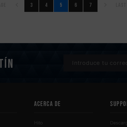
age
3
4
5
6
7
Last
tín
Acerca de
SUPPO
Hito
Descar