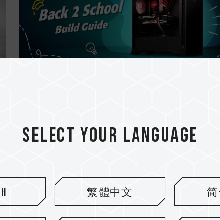
23.JUN.2022
Guía de ensamble para Back2Schoo
Select your language
sh
繁體中文
简