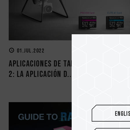
01.JUL.2022
Aplicaciones de tarjeta de memoria
2: la aplicación d...
Engli