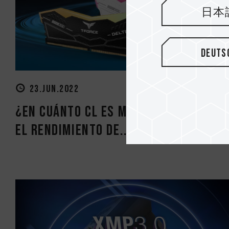
日本
Deuts
23.JUN.2022
¿En cuánto CL es más bajo, mejor en
el rendimiento de...