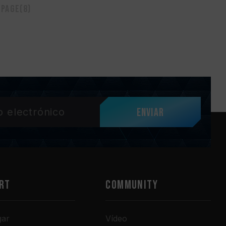
 page(8)
Enviar
RT
COMMUNITY
gar
Vídeo