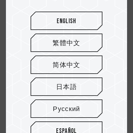
English
繁體中文
简体中文
02.APR.2025
Aumenta el almacenamiento de tu iPhone
日本語
al instante con dispositiv...
Русский
Español