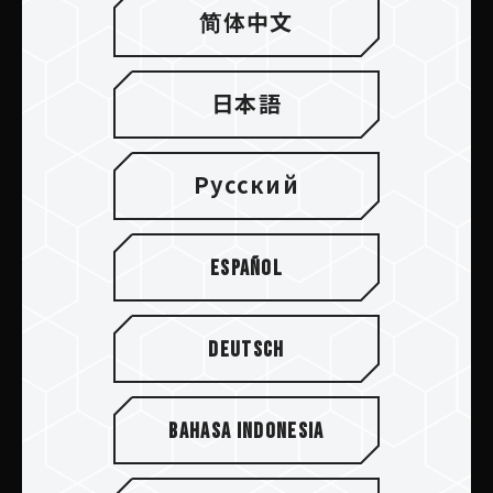
简体中文
送信します
日本語
製品
Русский
ニュースリリース
Español
TEAMGROUPについて
サポート
Deutsch
コミュニティ
Bahasa Indonesia