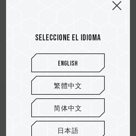
DELTA RGB DDR5 Desktop Memory |
TEAMGROUP
Colores RGB e iluminación ultraancha de
Seleccione el idioma
120°
Related Product
#DELTA RGB DDR5 DESKTOP MEMORY BLACK
#DELTA RGB DDR5 DESKTOP MEMORY WHI...
English
繁體中文
简体中文
First page
日本語