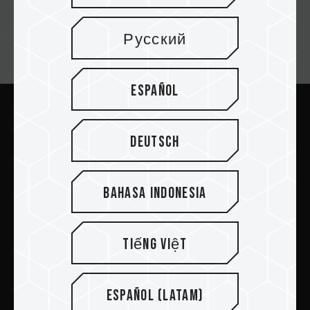
Русский
Suscríbete al boletín
Español
Enviar
Deutsch
Bahasa Indonesia
PRODUCTOS
Tiếng Việt
Sala de prensa
Español (Latam)