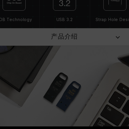
OB Technology
USB 3.2
Strap Hole Des
产品介绍