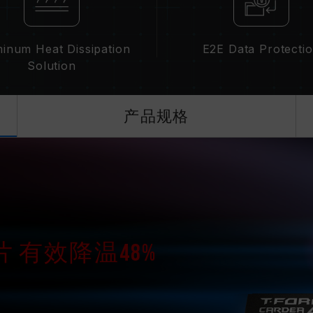
inum Heat Dissipation
E2E Data Protecti
Solution
产品规格
 有效降温48%