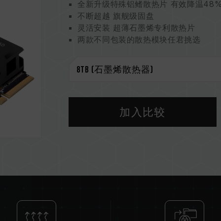
全新升级特殊铝鳍散热片 有效降温48%
不断超越 旗舰级固盘
灵活安装 超薄石墨烯专利散热片
两款不同包装的散热模块任君挑选
支持新型 NVMe 标准
美国发明专利 (证书号 : US11051392B
台湾新型专利 (证书号: M541645)
台湾发明专利 (证书号：I703921)
中国新型专利 (证书号：CN 211019739
加入比较