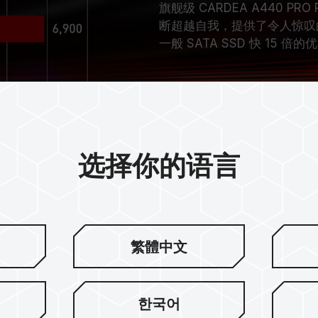
旗舰级 CARDEA A440 PRO 
断超越自我，提供了令人惊叹的 7
一般 SATA SSD 快 15 倍
选择你的语言
繁體中文
利散热片
한국어