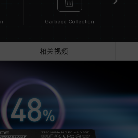
on
Garbage Collection
Gra
相关视频