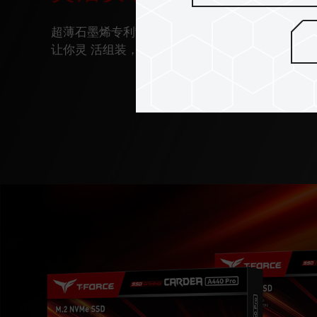
超薄石墨烯专利散热片含有石墨烯最佳的导热材
让你灵 活组装，干涉问题 Out。