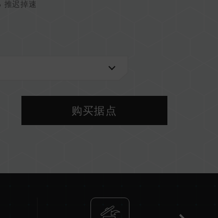
 推迟掉速
2)
 U)
购买据点