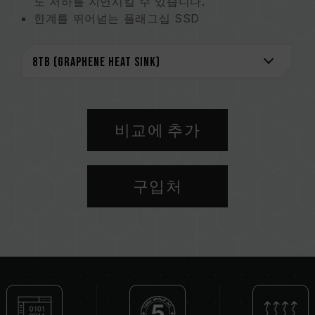
도 저하를 지연시킬 수 있습니다.
한계를 뛰어넘는 플래그십 SSD
손쉬운 설치를 위한 특허받은 초슬림형 그래핀 특
허 방열판 선택할 수 있는 두 가지 냉각 모듈 패키
지
최신 NVMe 사양 지원
미국발명특허 (인증번호 : US11051392B2)
대만 신규특허(인증번호: M541645) 대만발명특
비교에 추가
허(인증번호 : I703921)
중국 신규특허 (인증번호 : CN 211019739 U)
구입처