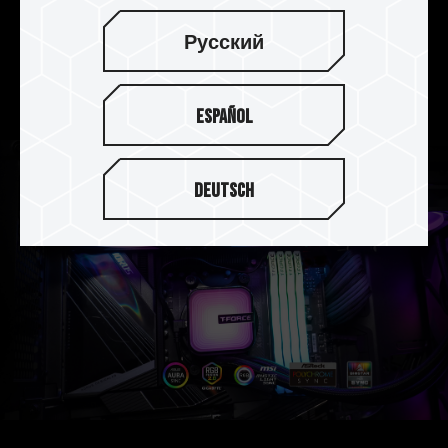
支持 PWM(Pulse Width Modulation)智能控制，可
依温度精准调整风扇转速而达到最佳散热效果，搭
Русский
配使用高达 50000HR 寿命的油封轴承高速马达，
节能与耐用性一次到位。
Español
Deutsch