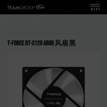
MENU
T-FORCE RT-X120 ARGB 风扇 黑