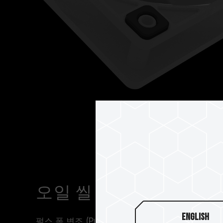
오일 씰 베어링 모터 PW
English
펄스 폭 변조 (Pulse Width Modulation, P