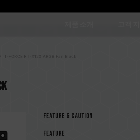
제품 소개
고객 
T-FORCE RT-X120 ARGB Fan Black
ck
FEATURE & CAUTION
FEATURE