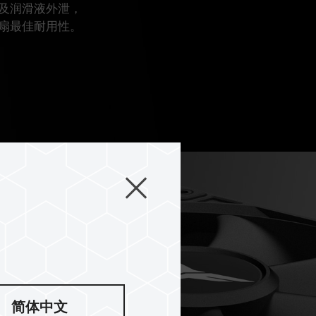
及润滑液外泄，
扇最佳耐用性。
简体中文