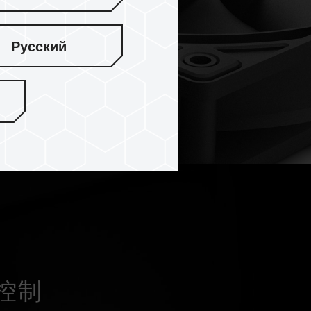
Русский
准控制