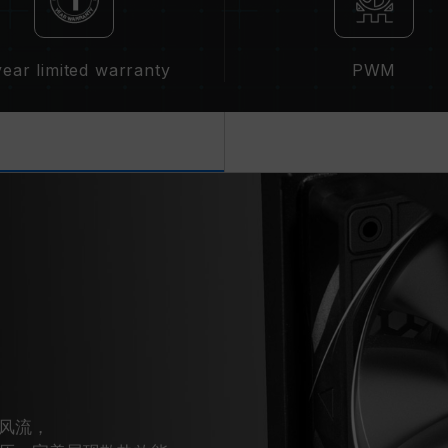
year limited warranty
PWM
风流，