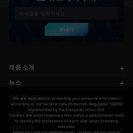
보내기
제품 소개
뉴스
팀그룹 소개
We are dedicated to protecting your personal information
according to the General Data Protection Regulation (GDPR)
implemented by the European Union (EU).
고객 지원
Cookies are small temporary files within a web browser used
to identify the preference of each user when browsing
websites.
커뮤니티
When you visit our website again, Cookies will be used to