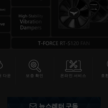
 다운
보증 확인
온라인 서비스
호
드
뉴스레터 구독