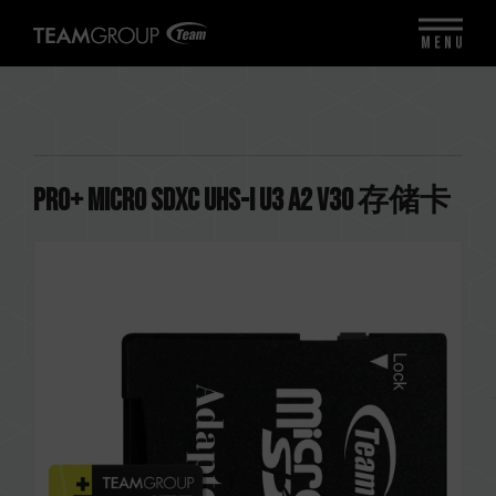
MENU
PRO+ Micro SDXC UHS-I U3 A2 V30 存储卡