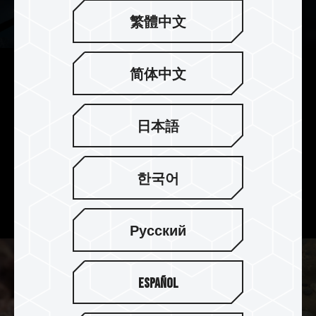
繁體中文
简体中文
扩展视野的「铨」新选择
TEAMGROUP PRO+ 存储卡提供符合应用程序效能
日本語
等级 A2，高速的随机读写和优越的 IOPS（每秒输
入与输出），能够在行动装置上畅快使用各式各样
大型应用程序。容量选择有 128GB、256GB、
한국어
512GB、1TB 及 2TB，随心摆放高画质 4K 影片与
连拍照片以及应用程序，扩展视野全新体验。
Русский
Español