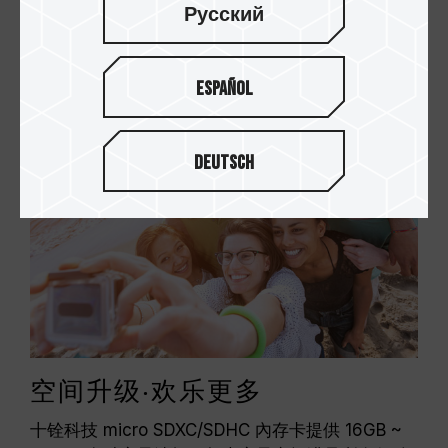
Русский
让您轻松拍摄 Full HD 影片及照片，抓住每一刻精彩
时光！
Español
Deutsch
空间升级‧欢乐更多
十铨科技 micro SDXC/SDHC 內存卡提供 16GB ~