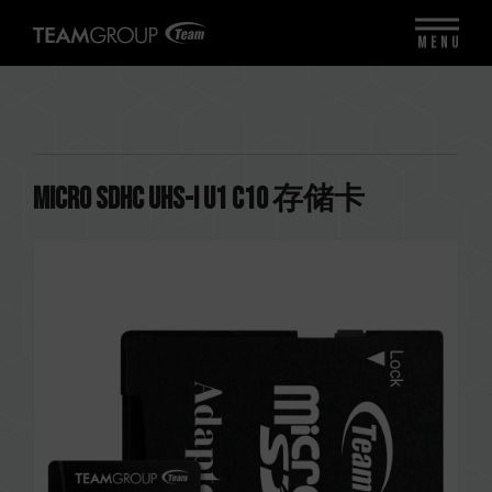
MENU
Micro SDHC UHS-I U1 C10 存储卡