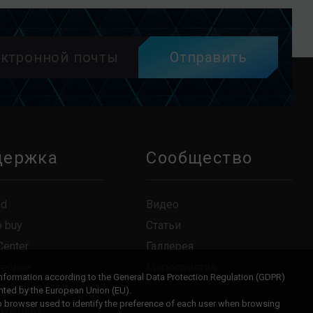
Отправить
держка
Сообщество
ad
Видео
o buy
Статьи
Center
Галлерея
Service
Мероприятия
information according to the General Data Protection Regulation (GDPR)
 a Repair
ted by the European Union (EU).
eb browser used to identify the preference of each user when browsing
 Warranty