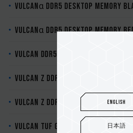
VULCANα DDR5 DESKTOP MEMORY BLA
VULCANα DDR5 DESKTOP MEMORY RED
VULCAN DDR5 LAPTOP MEMORY BLAC
VULCAN Z DDR4 DESKTOP MEMORY GR
VULCAN Z DDR4 DESKTOP MEMORY RE
English
VULCAN TUF Gaming Alliance DDR4
日本語