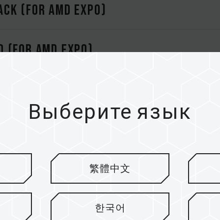
CK (FOR AMD EXPO)
 (FOR AMD EXPO)
K
Выберите язык
AY
D
繁體中文
 DESKTOP MEMORY
한국어