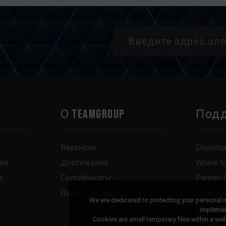
О TEAMGROUP
Под
Вакансии
Downlo
ий
Достижения
Where t
х
Сертификаты
Partner 
Офисы по миру
Inquiry 
We are dedicated to protecting your personal 
Request
implemen
Cookies are small temporary files within a w
Product