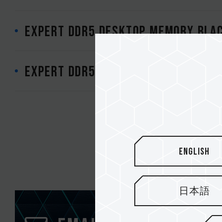
EXPERT DDR5 DESKTOP MEMORY BLA
EXPERT DDR5 DESKTOP MEMORY WHI
English
日本語