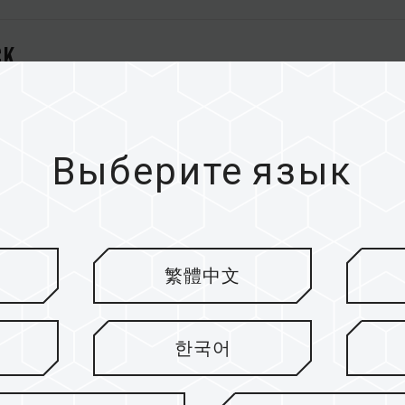
CK
TE
Выберите язык
繁體中文
한국어