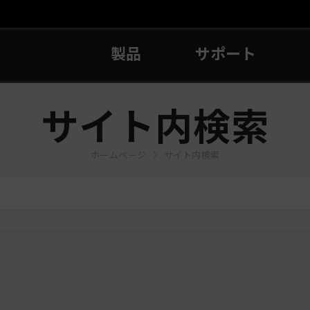
製品
サポート
サイト内検索
ホームページ
サイト内検索