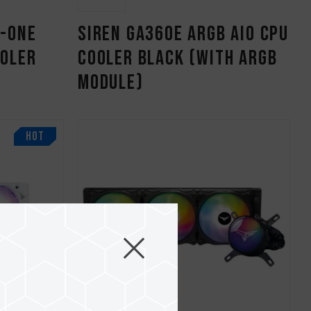
n-One
SIREN GA360E ARGB AIO CPU
ooler
Cooler Black (With ARGB
Module)
HOT