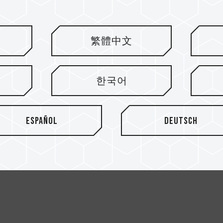
繁體中文
A240M ARGB AIO
SIREN DUO360 AIO 
한국어
ler Black (With
& SSD Liquid Cool
dule)
Español
Deutsch