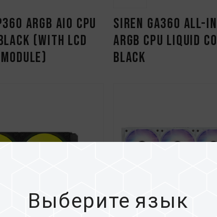
P360 ARGB AIO CPU
SIREN GA360 All-i
Black (With LCD
ARGB CPU Liquid C
 Module)
Black
Выберите язык