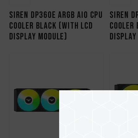
SIREN DP360E ARGB AIO CPU
SIREN D
Cooler Black (With LCD
Cooler 
Display Module)
Display