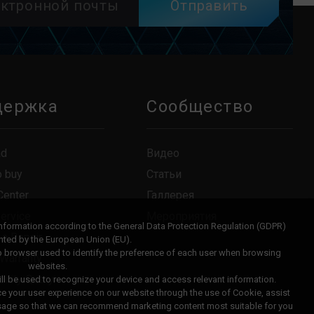
Отправить
держка
Сообщество
ad
Видео
o buy
Статьи
Center
Галлерея
Service
Мероприятия
information according to the General Data Protection Regulation (GDPR)
 a Repair
ted by the European Union (EU).
eb browser used to identify the preference of each user when browsing
 Warranty
websites.
ility Query
ll be used to recognize your device and access relevant information.
ce your user experience on our website through the use of Cookie, assist
usage so that we can recommend marketing content most suitable for you