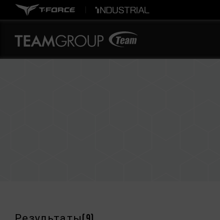
Результаты(
9
)