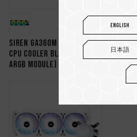
English
SIREN GA360M ARGB AIO
SIREN G
日本語
CPU Cooler Black (With
CPU Coo
ARGB Module)
ARGB Mo