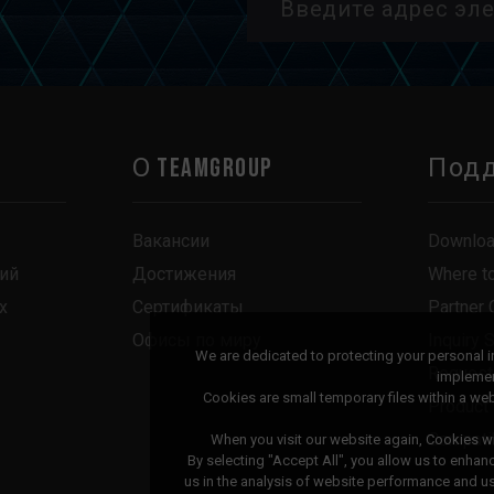
О TEAMGROUP
Под
Вакансии
Downlo
ий
Достижения
Where t
х
Сертификаты
Partner 
Офисы по миру
Inquiry 
We are dedicated to protecting your personal 
Request
implemen
Cookies are small temporary files within a w
Product
Compatib
When you visit our website again, Cookies wi
By selecting "Accept All", you allow us to enhan
us in the analysis of website performance and 