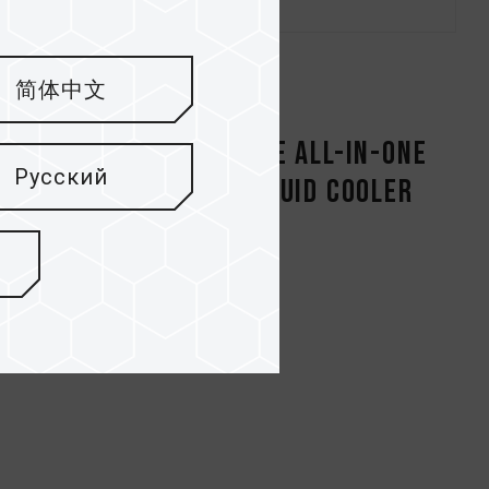
简体中文
ARGB CPU
SIREN GD360E All-in-One
Русский
er
ARGB CPU Liquid Cooler
Black