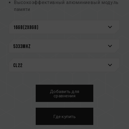
Высокоэффективный алюминиевый модуль
памяти
Тщательно отобранные высококачественные
чипы
Поддержка технологии моментального
интеллектуального оверклокинга Intel XMP
2.0
Сверхнизкое рабочее напряжение 1,2–1,4 В
Входит в список QVL, одобренный
основными производителями материнских
плат на рынке
CAUTION
Добавить для
См. полный список совместимых платформ в
сравнения
разделе
«Запрос совместимости»
.
Перед покупкой изделий памяти
ознакомьтесь со списком совместимости
Где купить
QVL, предоставленным производителем