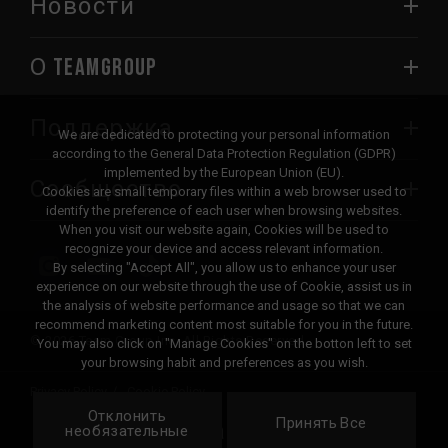
Новости
О TEAMGROUP
Поддержка
We are dedicated to protecting your personal information
according to the General Data Protection Regulation (GDPR)
implemented by the European Union (EU).
Сообщество
Cookies are small temporary files within a web browser used to
identify the preference of each user when browsing websites.
When you visit our website again, Cookies will be used to
recognize your device and access relevant information.
By selecting "Accept All", you allow us to enhance your user
experience on our website through the use of Cookie, assist us in
the analysis of website performance and usage so that we can
recommend marketing content most suitable for you in the future.
© 2026 Team Group Inc. All Rights Reserved.
You may also click on "Manage Cookies" on the botton left to set
your browsing habit and preferences as you wish.
Privacy Policy
Cookie Policy
Отклонить
United
Принять Все
Локация
необязательные
States