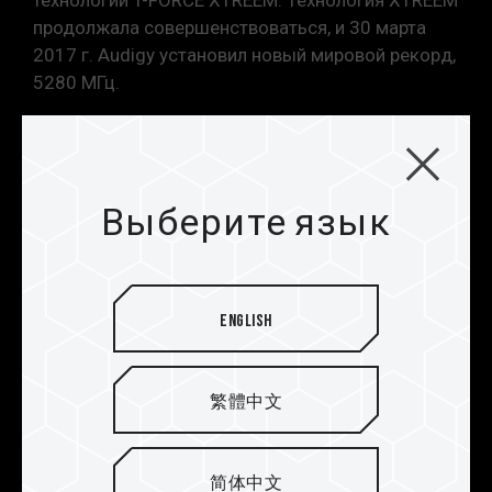
технологии T-FORCE XTREEM. Технология XTREEM
технологии разгона (XMP 2.0); в противном
продолжала совершенствоваться, и 30 марта
случае память может не достичь заявленной
2017 г. Audigy установил новый мировой рекорд,
частоты разгона.
5280 МГц.
Модули памяти TEAMGROUP тестируются в
условиях нормального напряжения. При
возникновении проблем, связанных с
неисправностями процессора или
материнской платы, обратитесь в
Выберите язык
соответствующую службу послепродажного
обслуживания производителя процессора
или материнской платы.
English
繁體中文
简体中文