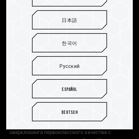
Высококачественный
日本語
радиатор с оребрением и
эффективностью
охлаждения, улучшенной
한국어
на 10%
Компания TEAMGROUP разработала радиатор с
Русский
совершенно новой концепцией внешнего
дизайна. Высококачественный модуль памяти
для оверклокинга выполнен из алюминия,
Español
полученного с помощью передовой технологии
экструзии на станке с ЧПУ. Уникальная
конструкция ребер позволяет расширить зону
Deutsch
охлаждения и повысить эффективность
радиатора. XTREEM — это модуль памяти для
оверклокинга первоклассного качества с