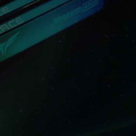
сит от настроек системы.
оек XMP 3.0 / EXPO) не является частью
на стабильность системы. Если разгон
, вернитесь к настройкам BIOS по
является максимально достижимой частотой.
стичь.
плата и процессор поддерживают
а (XMP 3.0 / EXPO); в противном случае
й частоты разгона.
ются в условиях нормального напряжения.
нных с неисправностями процессора или
 соответствующую службу послепродажного
ссора или материнской платы.