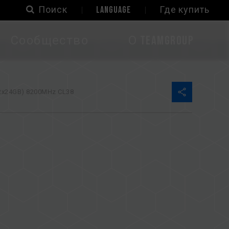
Поиск
LANGUAGE
Где купить
Сообщество
О TEAMGROUP
x24GB) 8200MHz CL38