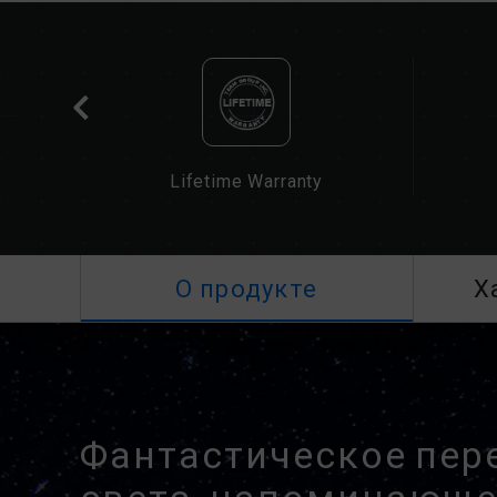
Lifetime Warranty
О продукте
Х
Фантастическое пер