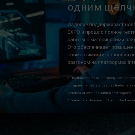
одним щелч
Изделие поддерживает новей
EXPO и прошло полное тест
работы с материнскими плат
Это обеспечивает повышени
совместимости, позволяя п
разгоном на платформах In
* The trademarks or company names menti
company names are used as trademarks w
America or other countries and regions.
* Trademark statement: The product names 
features or functions, which may belong t