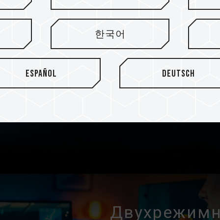
Металличес
толщиной 2
한국어
внешним ви
Высококачественный черны
Español
Deutsch
толщиной 2 мм имеет изыск
графена и мягкую текстуру
песок. Он изготовлен путем
ЧПУ и пескоструйной обраб
Двухрежимн