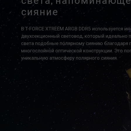
света, напоминающе
сияние
В T-FORCE XTREEM ARGB DDR5 используется и
двухсекционный световод, который идеально 
света подобные полярному сиянию благодаря 
многослойной оптической конструкции. Это по
уникальную атмосферу полярного сияния.