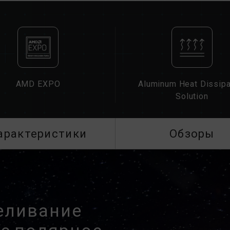
CAUTION
См. полный список совместимых п
Перед покупкой изделий памяти оз
предоставленным производителем 
Не смешивайте модули памяти с ра
AMD EXPO
Aluminum Heat Dissipa
различных марок или моделей. Каж
Solution
на совместимость. Смешение разн
нестабильной работе системы или с
Техническое состояние контроллера
арактеристики
Обзоры
BIOS материнской платы могут повл
Окончательная рабочая частота памя
также совместимости материнской 
Если XMP 3.0 (Intel) или EXPO (AMD
частоте SPD по умолчанию (стандар
Это нормальное явление, а не дефе
еливание
XMP 3.0 / EXPO должны быть вклю
материнские платы могут не достиг