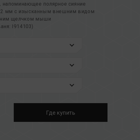
а, напоминающее полярное сияние
й 2 мм с изысканным внешним видом
дним щелчком мыши
аня: I914103)
та премиум-класса
ивания тепла PMIC
стабильность питания для повышения
ьности системы
B поддерживает несколько вариантов
тованной технологии
аня: I751093)
А: US11488679B1)
осхемы IC чипов для оперативной памяти
Где купить
ебление и выделение тепла
42298)
А: US12111715B2)