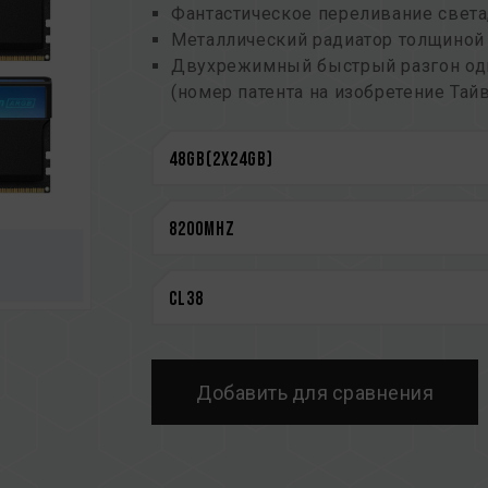
Фантастическое переливание свет
Металлический радиатор толщино
Двухрежимный быстрый разгон о
(номер патента на изобретение Тайв
10-слойная помехозащищенная пла
Улучшенная конструкция для рассе
Используемая PMIC обеспечивает 
эффективности
On-Die ECC для повышения стабил
Интеллектуальный контроллер ARG
управления подсветкой
Высококачественная ИС по запатен
(номер патента на изобретение Тайв
(номер патента на изобретение СШ
Инновационная конструкция электр
Добавить для сравнения
понижает собственное энергопотр
(патент на изобретение Тайваня: I8
(номер патента на изобретение СШ
Гарантия на весь срок службы