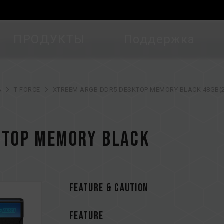
ПРОДУКТЫ
Поддержка
ь
T-FORCE
XTREEM ARGB DDR5 DESKTOP MEMORY BLACK 48GB(2
KTOP MEMORY BLACK
FEATURE & CAUTION
FEATURE