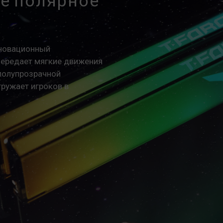
е полярное
окончательная рабочая частота зави
Разгон (например, включение настр
стандарта JEDEC и может повлиять 
приведет к нестабильности системы
нновационный
умолчанию.
передает мягкие движения
Указанная частота модуля памяти 
полупрозрачной
Однако не все системы могут ее до
гружает игроков в
Убедитесь, что ваши материнская 
соответствующие технологии разгон
память может не достичь заявленно
Модули памяти TEAMGROUP тестиру
При возникновении проблем, связа
материнской платы, обратитесь в
обслуживания производителя проце