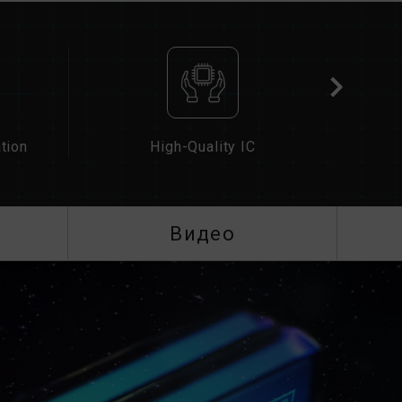
латформ в разделе
«Запрос совместимости»
.
накомьтесь со списком совместимости QVL,
материнской платы.
зной емкостью или частотой, а также
tion
High-Quality IC
дый комплект памяти проходит тестирование
ых комплектов может привести к
бою при загрузке.
 памяти процессора (IMC) и текущая версия
Видео
иять на рабочую частоту памяти.
ти зависит от настроек BIOS системы, а
платы и процессора.
) не включены, память будет работать на
т JEDEC), например DDR5-4800 (или ниже).
кт изделия.
чены пользователем вручную. Некоторые
ать указанной частоты, поскольку