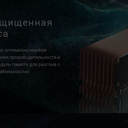
ащищенная
са
ая оптимизированная
ения производительности и
дуль памяти для разгона с
табильностью.