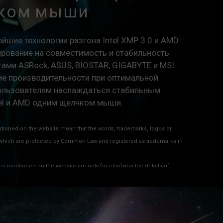
ком мыши
шие технологии разгона Intel XMP 3.0 и AMD
ирование на совместимость и стабильность
ами ASRock, ASUS, BIOSTAR, GIGABYTE и MSI.
е производительности при оптимальной
ользователям наслаждаться стабильным
tel и AMD одним щелчком мыши.
oned on the website mean that the words, trademarks, logos or
hich are protected by Common Law and registered as trademarks in
mentioned on the website are only for clarifying the details of
o other company’s registered trademarks or copyright.