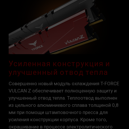
XMP 2.0 должны быть включены
пользователем вручную. Некоторые
материнские платы могут не достигать
указанной частоты, поскольку окончательная
рабочая частота зависит от настроек
системы.
Разгон (например, включение настроек XMP
2.0) не является частью стандарта JEDEC и
может повлиять на стабильность системы.
Если разгон приведет к нестабильности
Усиленная конструкция и
системы, вернитесь к настройкам BIOS по
улучшенный отвод тепла
умолчанию.
Указанная частота модуля памяти является
Совершенно новый модуль охлаждения T-FORCE
максимально достижимой частотой. Однако
VULCAN Z обеспечивает полноценную защиту и
не все системы могут ее достичь.
улучшенный отвод тепла. Теплоотвод выполнен
Убедитесь, что ваши материнская плата и
из цельного алюминиевого сплава толщиной 0,8
процессор поддерживают соответствующие
мм при помощи штамповочного пресса для
технологии разгона (XMP 2.0); в противном
усиления конструкции корпуса. Кроме того,
случае память может не достичь заявленной
окрашивание в процессе электролитического