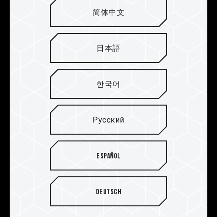
简体中文
日本語
한국어
Тщательно подобранные
чипы. Надежность и
Русский
долговечность
Каждый чип, изготовленный для модуля игровой
Español
памяти T-FORCE VULCAN Z DDR4 от TEAMGROUP,
выбирается путем тщательного тестирования.
Каждый модуль памяти для оверклокинга
Deutsch
тестируется на предмет полной совместимости и
стабильности работы. Благодаря этому геймеры