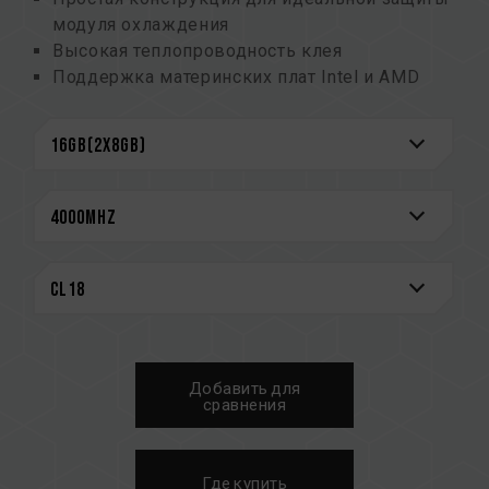
модуля охлаждения
Высокая теплопроводность клея
Поддержка материнских плат Intel и AMD
Тщательно отобранные высококачественные
чипы
Поддержка XMP2.0
Экономия энергии за счет сверхнизкого
рабочего напряжения
CAUTION
См. полный список совместимых платформ в
разделе
«Запрос совместимости»
.
Перед покупкой изделий памяти
ознакомьтесь со списком совместимости
Добавить для
QVL, предоставленным производителем
сравнения
материнской платы.
Не смешивайте модули памяти с разной
емкостью или частотой, а также различных
Где купить