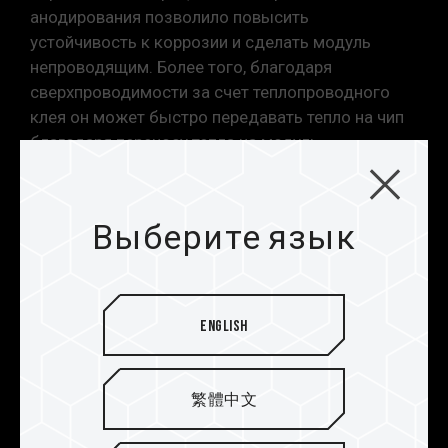
частоты разгона.
анодирования позволило повысить
Модули памяти TEAMGROUP тестируются в
устойчивость к коррозии и сделать модуль
условиях нормального напряжения. При
непроводящим. Более того, благодаря
возникновении проблем, связанных с
сверхпроводимости за счет теплопроводного
неисправностями процессора или
клея он может быстро передавать тепло на чип
материнской платы, обратитесь в
благодаря переносу тепла на модуль
соответствующую службу послепродажного
охлаждения из алюминиевого сплава для
обслуживания производителя процессора
лучшего рассеивания тепла. Таким образом, на
или материнской платы.
игровой памяти можно поддерживать рабочий
Выберите язык
диапазон температуры, обеспечивая
высочайшее качество и плавность игрового
процесса и невероятную производительность
без задержек.
English
繁體中文