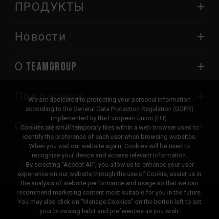
ПРОДУКТЫ
Новости
О TEAMGROUP
Поддержка
We are dedicated to protecting your personal information
according to the General Data Protection Regulation (GDPR)
implemented by the European Union (EU).
Сообщество
Cookies are small temporary files within a web browser used to
identify the preference of each user when browsing websites.
When you visit our website again, Cookies will be used to
recognize your device and access relevant information.
By selecting "Accept All", you allow us to enhance your user
experience on our website through the use of Cookie, assist us in
the analysis of website performance and usage so that we can
recommend marketing content most suitable for you in the future.
© 2026 Team Group Inc. All Rights Reserved.
You may also click on "Manage Cookies" on the botton left to set
your browsing habit and preferences as you wish.