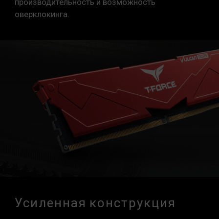
производительность и возможность
Указанная частота модуля памяти является
оверклокинга.
максимально достижимой частотой. Однако
не все системы могут ее достичь.
Убедитесь, что ваши материнская плата и
процессор поддерживают соответствующие
технологии разгона (XMP 3.0 / EXPO); в
противном случае память может не достичь
заявленной частоты разгона.
Модули памяти TEAMGROUP тестируются в
условиях нормального напряжения. При
возникновении проблем, связанных с
неисправностями процессора или
материнской платы, обратитесь в
соответствующую службу послепродажного
обслуживания производителя процессора
или материнской платы.
Усиленная конструкция