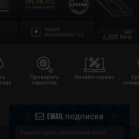
ть
Проверить
Онлайн сервис
Ср
ение
гарантию
совм
Email подписка