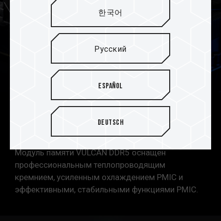
한국어
Русский
Español
Усиленная конструкция
Deutsch
охлаждения PMIC
Модуль памяти VULCAN DDR5 оснащен
профессиональным теплопроводящим
кремнием, усиленным охлаждением PMIC и
эффективными, стабильными функциями PMIC.