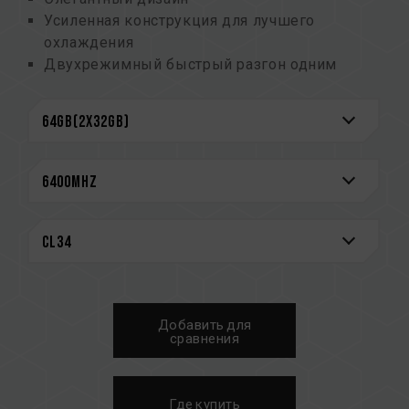
Усиленная конструкция для лучшего
охлаждения
Двухрежимный быстрый разгон одним
щелчком мыши
(номер патента на изобретение Тайваня:
I914103)
Интегральные схемы управления питанием
(PMIC), обеспечивающие стабильное и
эффективное энергопотребление
Усиленная конструкция охлаждения PMIC
Встроенная функция ECC для стабильной
работы системы
Высококачественные интегральные схемы,
отобранные для обеспечения стабильной и
Добавить для
надежной работы
сравнения
CAUTION
См. полный список совместимых платформ в
Где купить