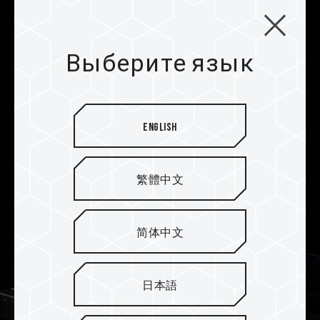
разгон одним щелчком
мыши
Изделие поддерживает новейшие технологии
Выберите язык
разгона Intel XMP3.0 и AMD EXPO и прошло
полное тестирование на совместимость и
стабильность работы с материнскими платами
ASRock, ASUS, BIOSTAR, GIGABYTE и MSI. Это
English
обеспечивает повышение производительности
при оптимальной совместимости, позволяя
пользователям наслаждаться стабильным
繁體中文
разгоном на платформах Intel и AMD одним
щелчком мыши.
简体中文
日本語