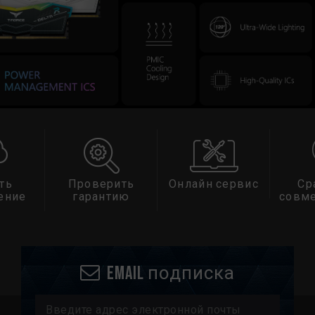
ть
Проверить
Онлайн сервис
Ср
ение
гарантию
совм
Email подписка