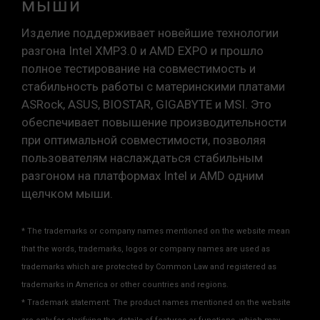
мыши
заявленной частоты разгона.
Модули памяти TEAMGROUP тестируются в
Изделие поддерживает новейшие технологии
условиях нормального напряжения. При
разгона Intel XMP3.0 и AMD EXPO и прошло
возникновении проблем, связанных с
полное тестирование на совместимость и
неисправностями процессора или
стабильность работы с материнскими платами
материнской платы, обратитесь в
ASRock, ASUS, BIOSTAR, GIGABYTE и MSI. Это
соответствующую службу послепродажного
обеспечивает повышение производительности
обслуживания производителя процессора
при оптимальной совместимости, позволяя
или материнской платы.
пользователям наслаждаться стабильным
разгоном на платформах Intel и AMD одним
щелчком мыши.
* The trademarks or company names mentioned on the website mean
that the words, trademarks, logos or company names are used as
trademarks which are protected by Common Law and registered as
trademarks in America or other countries and regions.
* Trademark statement: The product names mentioned on the website