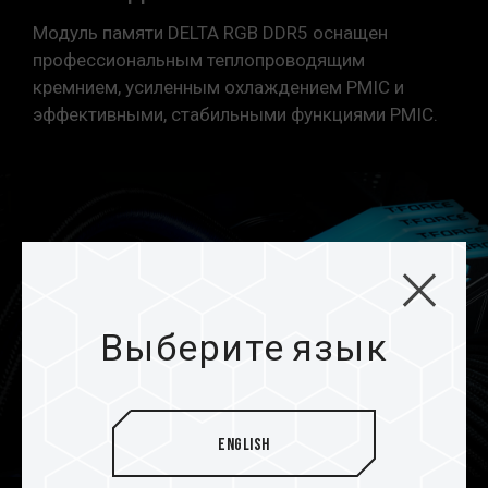
Модуль памяти DELTA RGB DDR5 оснащен
профессиональным теплопроводящим
кремнием, усиленным охлаждением PMIC и
эффективными, стабильными функциями PMIC.
Выберите язык
English