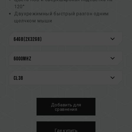
120°
Двухрежимный быстрый разгон одним
щелчком мыши
(номер патента на изобретение Тайваня:
I914103)
Интегральные схемы управления питанием
(PMIC), обеспечивающие стабильное и
эффективное энергопотребление
Усиленная конструкция охлаждения PMIC
Встроенная функция ECC для стабильной
работы системы
Высококачественные интегральные схемы,
отобранные для обеспечения стабильной и
надежной работы
Добавить для
Оснащен интеллектуальным контроллером
сравнения
RGB IC, который поддерживает различное
программное обеспечение для управления
подсветкой
Где купить