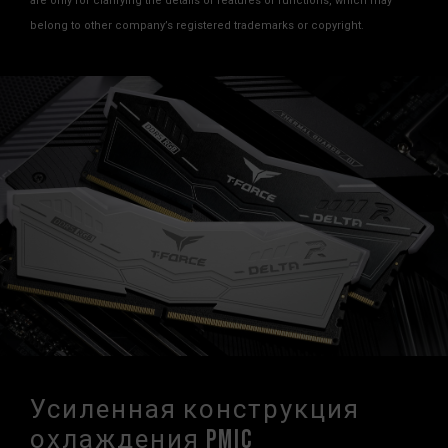
are only for clarifying the details of features or functions, which may
belong to other company’s registered trademarks or copyright.
Усиленная конструкция
охлаждения PMIC