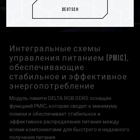
Deutsch
Интегральные схемы
управления питанием (PMIC),
обеспечивающие
стабильное и эффективное
энергопотребление
Модуль памяти DELTA RGB DDR5 оснащен
функцией PMIC, которая сводит к минимуму
помехи и обеспечивает стабильное и
эффективное распределение питания между
всеми компонентами для быстрого и надежного
получения питания.