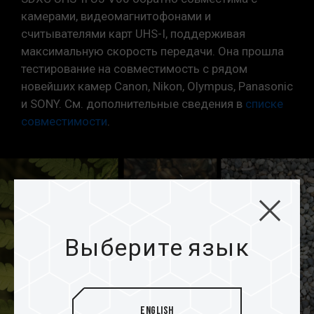
камерами, видеомагнитофонами и
считывателями карт UHS-I, поддерживая
максимальную скорость передачи. Она прошла
тестирование на совместимость с рядом
новейших камер Canon, Nikon, Olympus, Panasonic
и SONY. См. дополнительные сведения в
списке
совместимости
.
Выберите язык
English