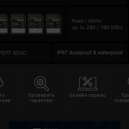
ть
Проверить
Онлайн сервис
Ср
ение
гарантию
совм