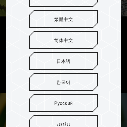
繁體中文
Надёжный дизайн
简体中文
Карта памяти прошла строгие испытания на
водонепроницаемость, пыленепроницаемость,
ударопрочность, устойчивость к рентгеновскому
日本語
излучению, устойчивость к статическому
электричеству и устойчивость к высоким и
низким температурам.
한국어
Русский
Español