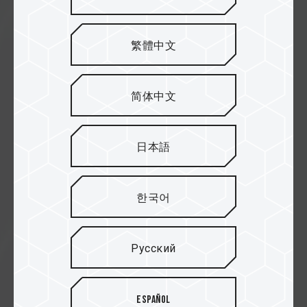
繁體中文
简体中文
20.11.2025
日本語
Компания TEAMGROUP
представляет внешний
твердотельный накопитель T-
한국어
CREATE EXPERT P35S с функцией
мгновенного удаления данных
одним нажатием Конструкция с
Русский
двойным механизмом
безопасности предотвращает
утечку конфиденциальной
Español