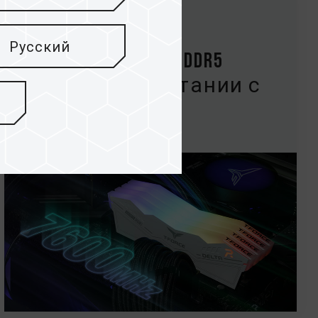
20.Oct.2022
Русский
T-FORCE DELTA RGB DDR5
7600MHz в сочетании с
проц...