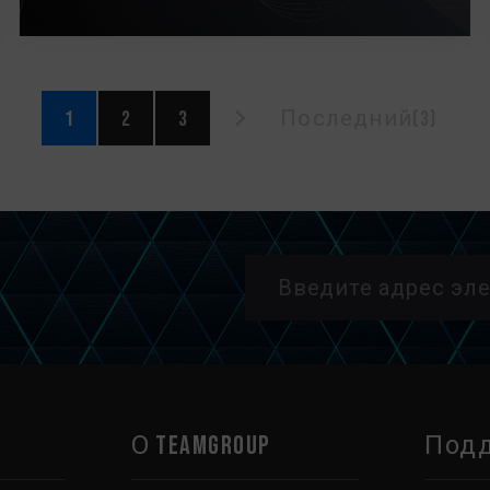
1
2
3
Последний(3)
О TEAMGROUP
Под