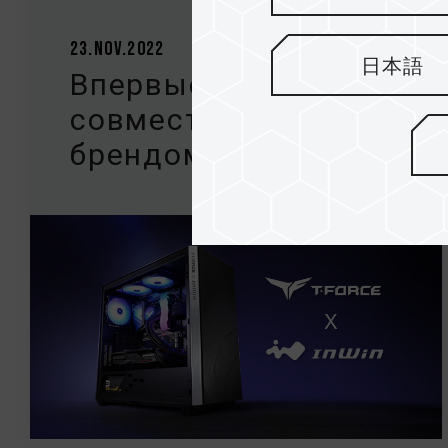
23.Nov.2022
日本語
Впервые под
совместным
брендом T-FORCE...