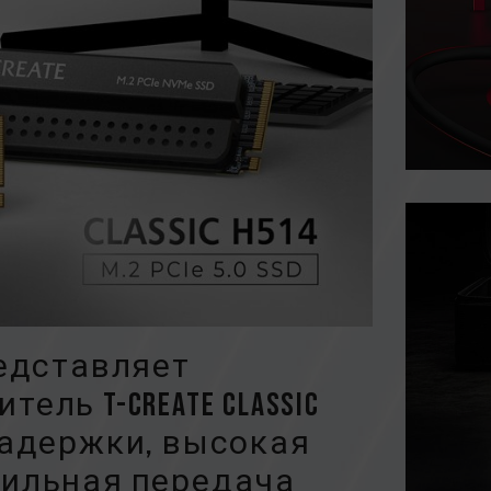
редставляет
ль T-CREATE CLASSIC
е задержки, высокая
бильная передача