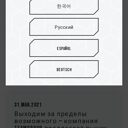
удивляет рынок: разработан
한국어
T-FORCE CARDEA A440 PCIe4.0 SSD в...
Русский
Español
Deutsch
31.Mar.2021
Выходим за пределы
возможного — компания