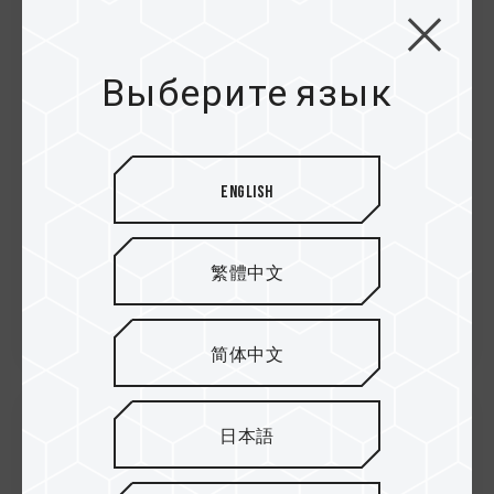
Компания TEAMGROUP всегда в
авангарде трендов
Выберите язык
Легковесный и быстросчи...
English
繁體中文
简体中文
日本語
08.Apr.2021
Компания TEAMGROUP вновь